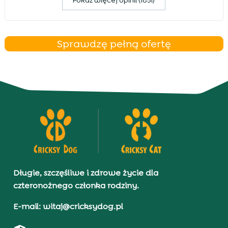
Pokaz więcej opinii (1851)
Sprawdzę pełną ofertę
Długie, szczęśliwe i zdrowe życie dla
czteronożnego członka rodziny.
E-mail: witaj@cricksydog.pl