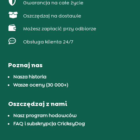

Gwarancja na całe życie

Oszczędzaj na dostawie

Możesz zapłacić przy odbiorze

Obsługa klienta 24/7
Poznaj nas
Nasza historia
Wasze oceny (30 000+)
Oszczędzaj z nami
Nasz program hodowców
FAQ i subskrypcja CricksyDog