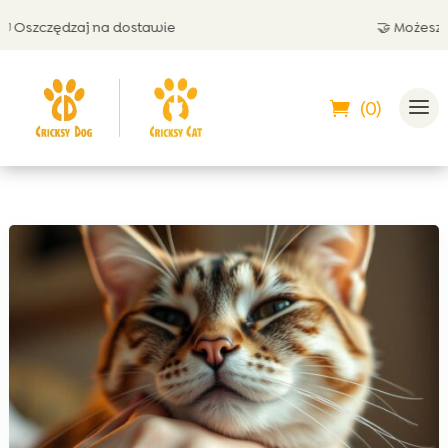
Oszczędzaj na dostawie
🤝 Możesz zap
(0)