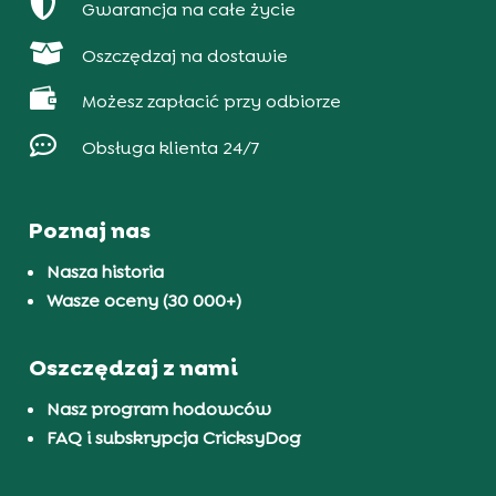

Gwarancja na całe życie

Oszczędzaj na dostawie

Możesz zapłacić przy odbiorze

Obsługa klienta 24/7
Poznaj nas
Nasza historia
Wasze oceny (30 000+)
Oszczędzaj z nami
Nasz program hodowców
FAQ i subskrypcja CricksyDog