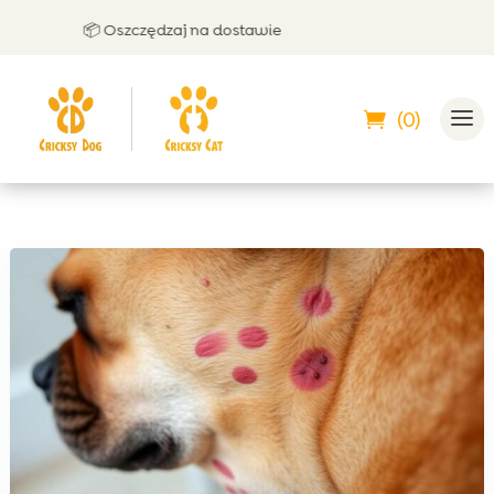
📦 Oszczędzaj na dostawie
🤝
(0)