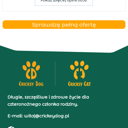
Pokaz więcej opinii (1851)
Sprawdzę pełną ofertę
Długie, szczęśliwe i zdrowe życie dla
czteronożnego członka rodziny.
E-mail: witaj@cricksydog.pl