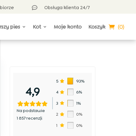
dbiorze
Obsługa klienta 24/7

(0)
rszy pies
Kot
Moje konto
Koszyk
5
93%
4,9
4
6%
3
1%
Na podstawie
2
0%
1 857 recenzji
1
0%