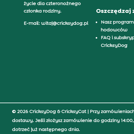
życie dla czteronożnego
Oszczędzaj 
członka rodziny.
Nasz program
E-mail: witaj@cricksydog.pl
hodowców
FAQ i subskry
CricksyDog
© 2026 CricksyDog & CricksyCat
| Przy zamówieniac
dostawy. Jeśli złożysz zamówienie do godziny 14:0
dotrzeć już następnego dnia.