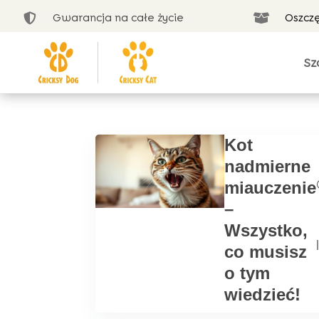
Gwarancja na całe życie
Oszcz


Sz
Kot
nadmierne
miauczenie
–
Wszystko,
|
co musisz
o tym
wiedzieć!