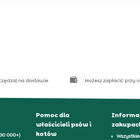

czędzaj na dostawie
Możesz zapłacić przy 
Pomoc dla
Informa
właścicieli psów i
zakupac
kotów
30 000+)
Wszystkie