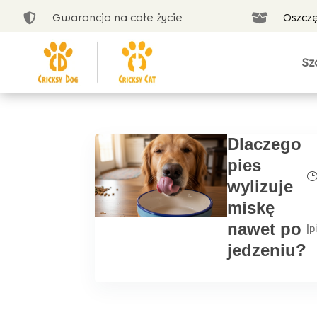
Gwarancja na całe życie
Oszcz


Sz
Dlaczego
pies
wylizuje
miskę
nawet po
|
p
jedzeniu?