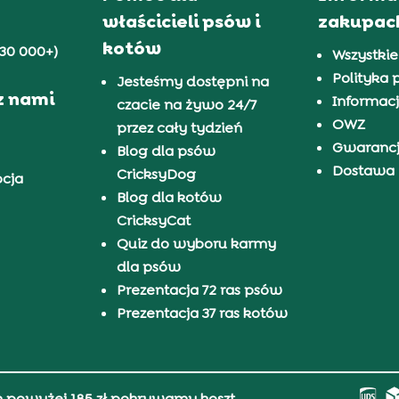
właścicieli psów i
zakupac
kotów
30 000+)
Wszystkie
Polityka 
Jesteśmy dostępni na
z nami
Informacj
czacie na żywo 24/7
OWZ
przez cały tydzień
Gwaranc
Blog dla psów
Dostawa i
CricksyDog
pcja
Blog dla kotów
CricksyCat
Quiz do wyboru karmy
dla psów
Prezentacja 72 ras psów
Prezentacja 37 ras kotów
h powyżej 185 zł pokrywamy koszt