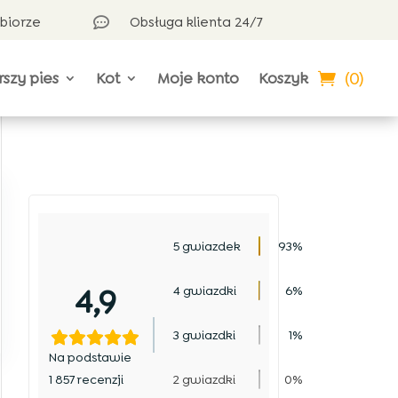
dbiorze
Obsługa klienta 24/7

(0)
rszy pies
Kot
Moje konto
Koszyk
5 gwiazdek
93%
4,9
4 gwiazdki
6%
3 gwiazdki
1%
Na podstawie
1 857 recenzji
2 gwiazdki
0%