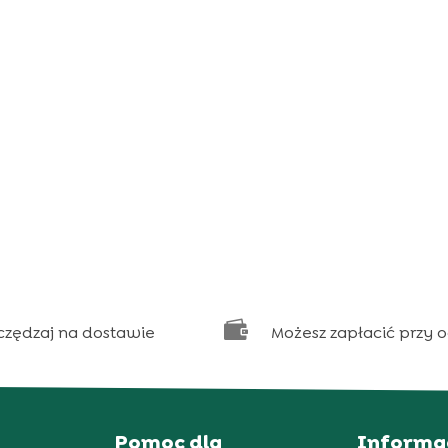

czędzaj na dostawie
Możesz zapłacić przy 
Pomoc dla
Informa