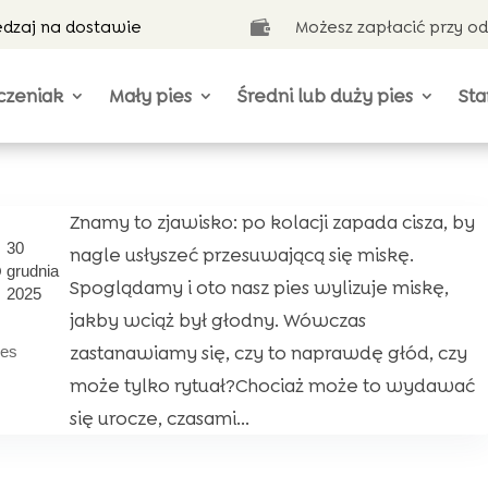
ędzaj na dostawie
Możesz zapłacić przy o

czeniak
Mały pies
Średni lub duży pies
Sta
Znamy to zjawisko: po kolacji zapada cisza, by
30
nagle usłyszeć przesuwającą się miskę.
grudnia
Spoglądamy i oto nasz pies wylizuje miskę,
2025
jakby wciąż był głodny. Wówczas
zastanawiamy się, czy to naprawdę głód, czy
ies
może tylko rytuał?Chociaż może to wydawać
się urocze, czasami...