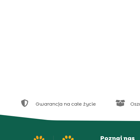


Gwarancja na całe życie
Osz
Poznaj nas