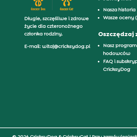
Nasza historia
Wasze oceny (
Długie, szczęśliwe i zdrowe
życie dla czteronożnego
Oszczędzaj 
członka rodziny.
Nasz program
E-mail: witaj@cricksydog.pl
hodowców
FAQ i subskry
CricksyDog
© 2026 CricksyDog & CricksyCat
| Przy zamówieniac