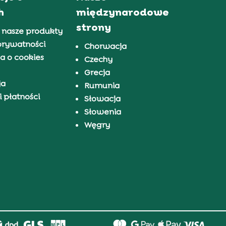
h
międzynarodowe
strony
 nasze produkty
prywatności
Chorwacja
a o cookies
Czechy
Grecja
ja
Rumunia
 płatności
Słowacja
Słowenia
Węgry