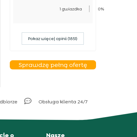
1 gwiazdka
0%
Pokaz więcej opinii (1851)
Sprawdzę pełną ofertę

odbiorze
Obsługa klienta 24/7
cje o
Nasze