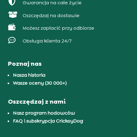

Gwarancja na całe życie

Oszczędzaj na dostawie

Możesz zapłacić przy odbiorze

Obsługa klienta 24/7
Poznaj nas
Nasza historia
Wasze oceny (30 000+)
Oszczędzaj z nami
Nasz program hodowców
FAQ i subskrypcja CricksyDog