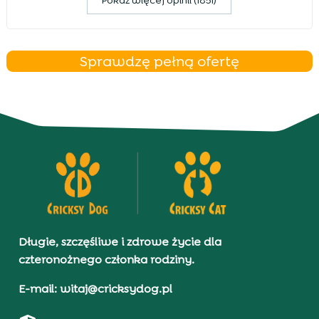
Pokaz więcej opinii (1851)
Sprawdzę pełną ofertę
Długie, szczęśliwe i zdrowe życie dla
czteronożnego członka rodziny.
E-mail: witaj@cricksydog.pl