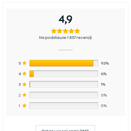
4,9
Na podstawie 1 857 recenzji
5
93%
4
6%
3
1%
2
0%
1
0%