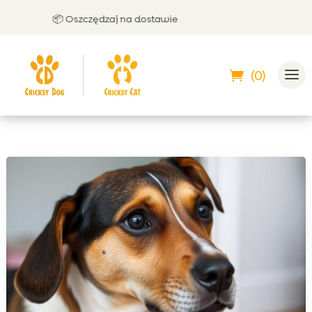
📦 Oszczędzaj na dostawie
🤝
(0)