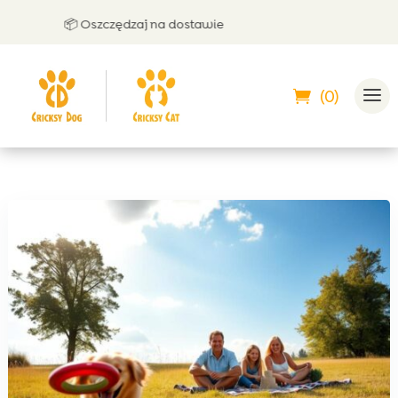
📦 Oszczędzaj na dostawie
🤝 
(0)