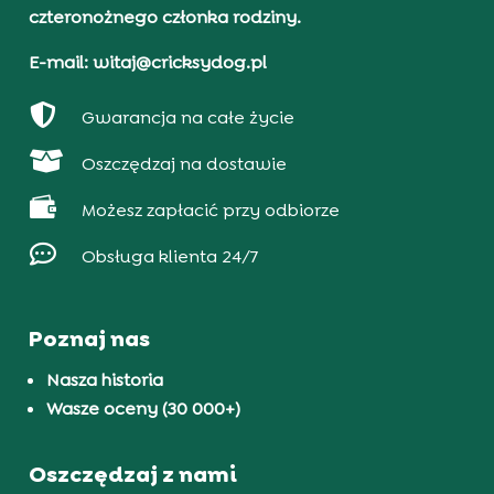
czteronożnego członka rodziny.
E-mail: witaj@cricksydog.pl

Gwarancja na całe życie

Oszczędzaj na dostawie

Możesz zapłacić przy odbiorze

Obsługa klienta 24/7
Poznaj nas
Nasza historia
Wasze oceny (30 000+)
Oszczędzaj z nami