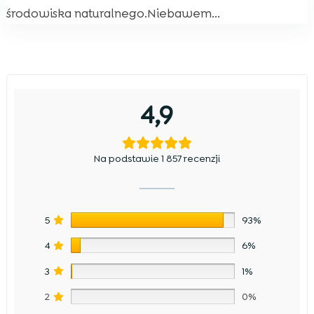
środowiska naturalnego.Niebawem...
4,9
Na podstawie 1 857 recenzji
5
93%
4
6%
3
1%
2
0%