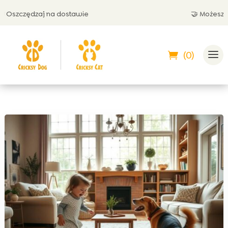
zczędzaj na dostawie
🤝 Możesz zapła
(0)