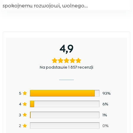
spokojnemu rozwojowi, wolnego...
4,9
Na podstawie 1 857 recenzji
5
93%
4
6%
3
1%
2
0%