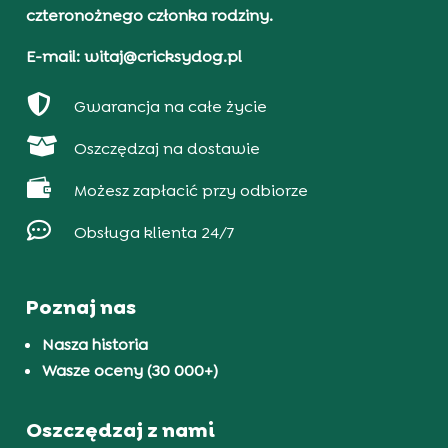
czteronożnego członka rodziny.
E-mail: witaj@cricksydog.pl

Gwarancja na całe życie

Oszczędzaj na dostawie

Możesz zapłacić przy odbiorze

Obsługa klienta 24/7
Poznaj nas
Nasza historia
Wasze oceny (30 000+)
Oszczędzaj z nami