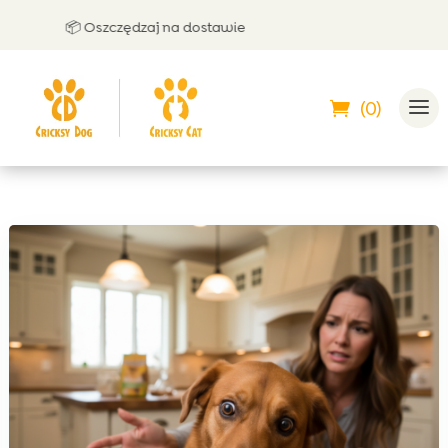
📦 Oszczędzaj na dostawie
🤝 M
(0)