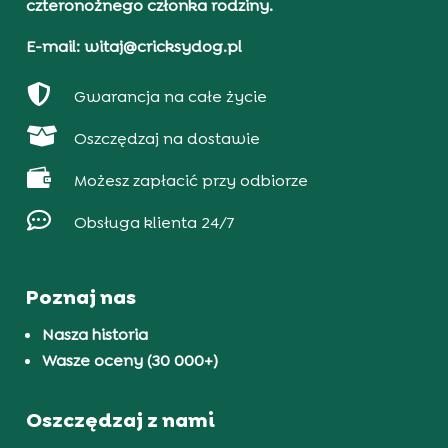
czteronożnego członka rodziny.
E-mail: witaj@cricksydog.pl

Gwarancja na całe życie

Oszczędzaj na dostawie

Możesz zapłacić przy odbiorze

Obsługa klienta 24/7
Poznaj nas
Nasza historia
Wasze oceny (30 000+)
Oszczędzaj z nami