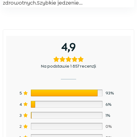
zdrowotnych.Szybkie jedzenie...
4,9
Na podstawie 1 857 recenzji
5
93%
4
6%
3
1%
2
0%