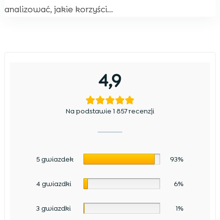
analizować, jakie korzyści...
4,9
Na podstawie 1 857 recenzji
5 gwiazdek
93%
4 gwiazdki
6%
3 gwiazdki
1%