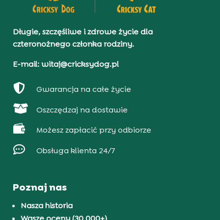
Długie, szczęśliwe i zdrowe życie dla
czteronożnego członka rodziny.
E-mail: witaj@cricksydog.pl

Gwarancja na całe życie

Oszczędzaj na dostawie

Możesz zapłacić przy odbiorze

Obsługa klienta 24/7
Poznaj nas
Nasza historia
Wasze oceny (30 000+)