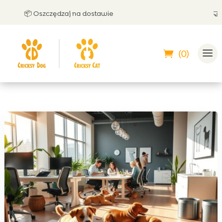
📦 Oszczędzaj na dostawie
🤝 Może
(0)