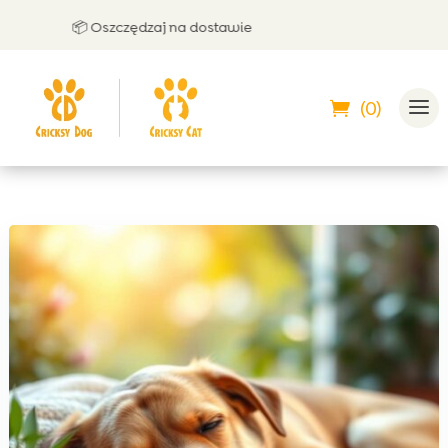
📦 Oszczędzaj na dostawie
🤝 M
(0)