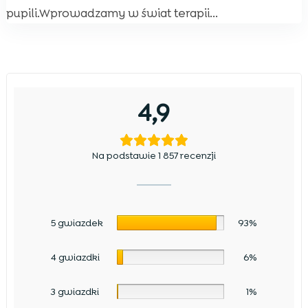
pupili.Wprowadzamy w świat terapii...
4,9
Na podstawie 1 857 recenzji
5 gwiazdek
93%
4 gwiazdki
6%
3 gwiazdki
1%