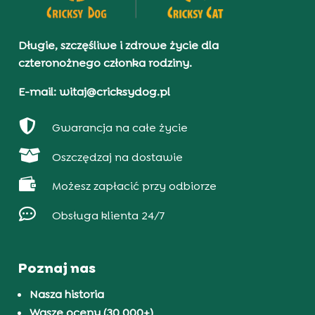
Długie, szczęśliwe i zdrowe życie dla
czteronożnego członka rodziny.
E-mail: witaj@cricksydog.pl

Gwarancja na całe życie

Oszczędzaj na dostawie

Możesz zapłacić przy odbiorze

Obsługa klienta 24/7
Poznaj nas
Nasza historia
Wasze oceny (30 000+)