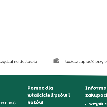

czędzaj na dostawie
Możesz zapłacić przy 
Pomoc dla
Informa
właścicieli psów i
zakupac
kotów
30 000+)
Wszystkie