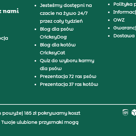
Polityka 
Jesteśmy dostępni na
z nami
Informacj
czacie na żywo 24/7
OWZ
przez cały tydzień
Gwaranc
Blog dla psów
Dostawa i
CricksyDog
pcja
Blog dla kotów
CricksyCat
Quiz do wyboru karmy
dla psów
Prezentacja 72 ras psów
Prezentacja 37 ras kotów
h powyżej 185 zł pokrywamy koszt
0, Twoje ulubione przysmaki mogą