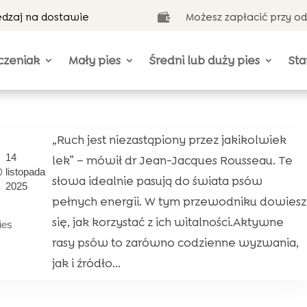
ędzaj na dostawie
Możesz zapłacić przy o

czeniak
Mały pies
Średni lub duży pies
Sta
„Ruch jest niezastąpiony przez jakikolwiek
14
lek” – mówił dr Jean-Jacques Rousseau. Te
listopada
słowa idealnie pasują do świata psów
2025
pełnych energii. W tym przewodniku dowiesz
się, jak korzystać z ich witalności.Aktywne
ies
rasy psów to zarówno codzienne wyzwania,
jak i źródło...