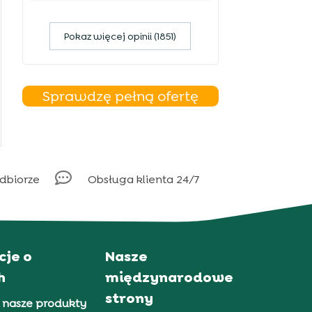
Pokaz więcej opinii (1851)
Sprawdzę pełną ofertę

odbiorze
Obsługa klienta 24/7
cje o
Nasze
h
międzynarodowe
strony
 nasze produkty