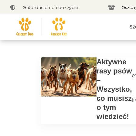
Gwarancja na całe życie
Oszcz


Sz
Aktywne
rasy psów
–
Wszystko,
co musisz
|
p
o tym
wiedzieć!