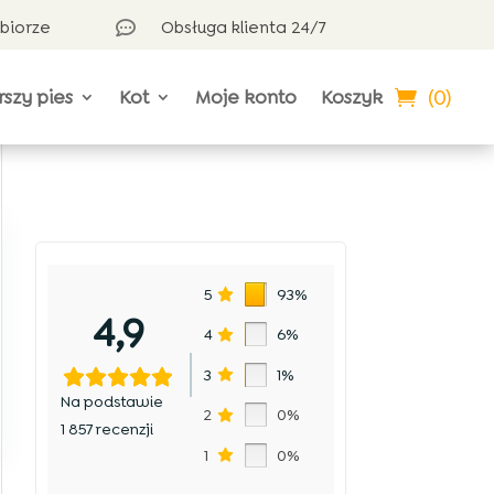
dbiorze
Obsługa klienta 24/7

(0)
rszy pies
Kot
Moje konto
Koszyk
5
93%
4,9
4
6%
3
1%
Na podstawie
2
0%
1 857 recenzji
1
0%