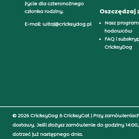
życie dla czteronożnego
Oszczędzaj 
członka rodziny.
Nasz program
E-mail: witaj@cricksydog.pl
hodowców
FAQ i subskry
CricksyDog
© 2026 CricksyDog & CricksyCat
| Przy zamówieniac
dostawy. Jeśli złożysz zamówienie do godziny 14:0
dotrzeć już następnego dnia.