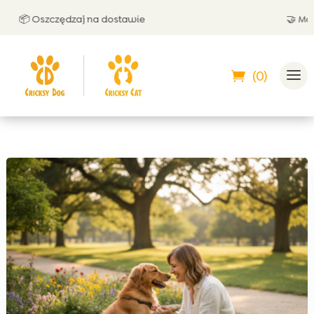
zędzaj na dostawie
🤝 Możesz zapłaci
(0)