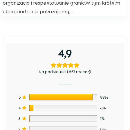
organizacja i respektowanie granic.W tym krótkim
wprowadzeniu pokazujemy,...
4,9
Na podstawie 1 857 recenzji
5
93%
4
6%
3
1%
2
0%