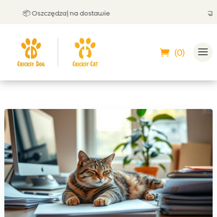
📦 Oszczędzaj na dostawie
🤝 Może
(0)