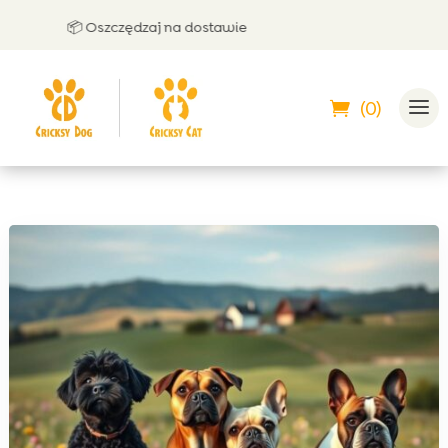
📦 Oszczędzaj na dostawie
🤝 M
(0)