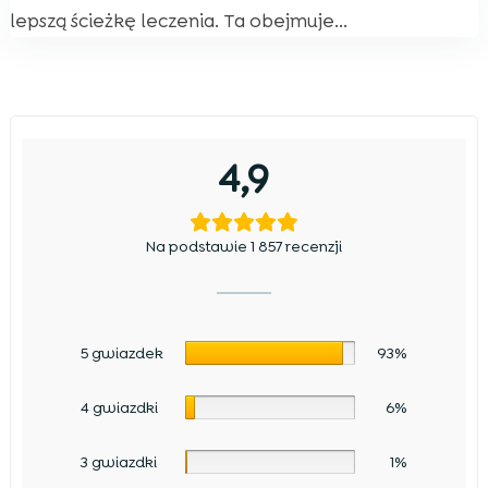
lepszą ścieżkę leczenia. Ta obejmuje...
4,9
Na podstawie 1 857 recenzji
5 gwiazdek
93%
4 gwiazdki
6%
3 gwiazdki
1%