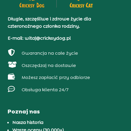
Długie, szczęśliwe i zdrowe życie dla
czteronożnego członka rodziny.
E-mail: witaj@cricksydog.pl

Gwarancja na całe życie

Oszczędzaj na dostawie

Możesz zapłacić przy odbiorze

Obsługa klienta 24/7
Poznaj nas
Nasza historia
Wasze oceny (30 000+)