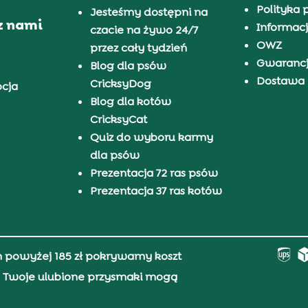
Polityka 
Jesteśmy dostępni na
z nami
Informacj
czacie na żywo 24/7
OWZ
przez cały tydzień
Gwaranc
Blog dla psów
Dostawa i
CricksyDog
pcja
Blog dla kotów
CricksyCat
Quiz do wyboru karmy
dla psów
Prezentacja 72 ras psów
Prezentacja 37 ras kotów
h powyżej 185 zł pokrywamy koszt
0, Twoje ulubione przysmaki mogą