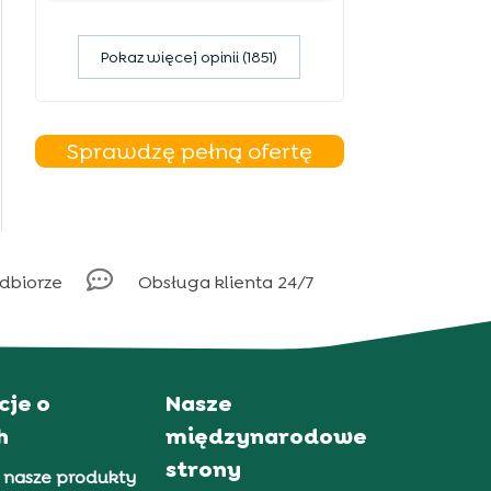
Pokaz więcej opinii (1851)
Sprawdzę pełną ofertę

odbiorze
Obsługa klienta 24/7
cje o
Nasze
h
międzynarodowe
strony
 nasze produkty