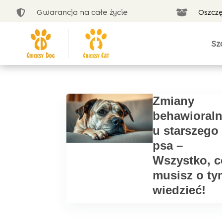
Gwarancja na całe życie
Oszcz


Sz
Zmiany
behawioral
u starszego
psa –
Wszystko, c
musisz o ty
wiedzieć!