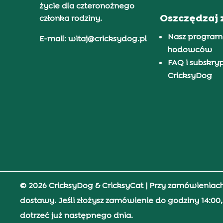
życie dla czteronożnego
Oszczędzaj 
członka rodziny.
Nasz program
E-mail: witaj@cricksydog.pl
hodowców
FAQ i subskry
CricksyDog
© 2026 CricksyDog & CricksyCat
| Przy zamówieniac
dostawy. Jeśli złożysz zamówienie do godziny 14:0
dotrzeć już następnego dnia.