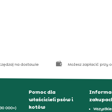

czędzaj na dostawie
Możesz zapłacić przy 
Pomoc dla
Informa
właścicieli psów i
zakupac
kotów
30 000+)
Wszystkie