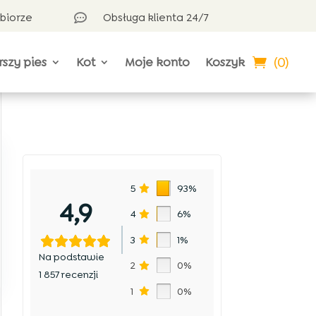
dbiorze
Obsługa klienta 24/7

(0)
rszy pies
Kot
Moje konto
Koszyk
5
93%
4,9
4
6%
3
1%
Na podstawie
2
0%
1 857 recenzji
1
0%