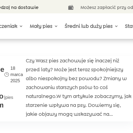
ędzaj na dostawie
Możesz zapłacić przy o

czeniak
Mały pies
Średni lub duży pies
Sta
Czy Wasz pies zachowuje się inaczej niż
ne
18
przed laty? Może jest teraz spokojniejszy
marca
albo niespokojny bez powodu? Zmiany w
2025
zachowaniu starszych psów to coś
o
naturalnego.W tym artykule zobaczymy, jak
|
pies
m
starzenie wpływa na psy. Dowiemy się,
jakie objawy mogą wskazywać na...