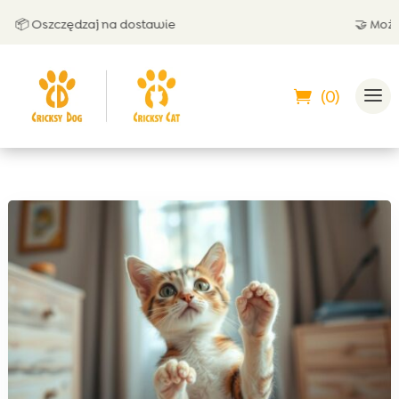
📦 Oszczędzaj na dostawie
🤝 Możesz 
(0)