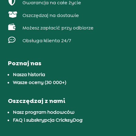

Gwarancja na całe życie

Oszczędzaj na dostawie

Możesz zapłacić przy odbiorze

Obsługa klienta 24/7
Poznaj nas
Nasza historia
Wasze oceny (30 000+)
Oszczędzaj z nami
Nasz program hodowców
FAQ i subskrypcja CricksyDog