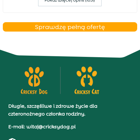
Pokaz więcej opinii (1851)
Sprawdzę pełną ofertę
Długie, szczęśliwe i zdrowe życie dla
czteronożnego członka rodziny.
E-mail: witaj@cricksydog.pl