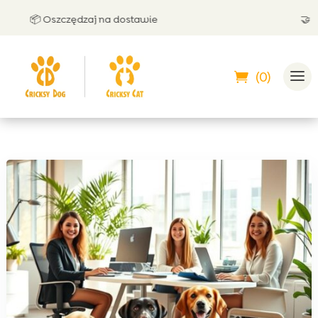
📦 Oszczędzaj na dostawie
🤝 Możes
(0)