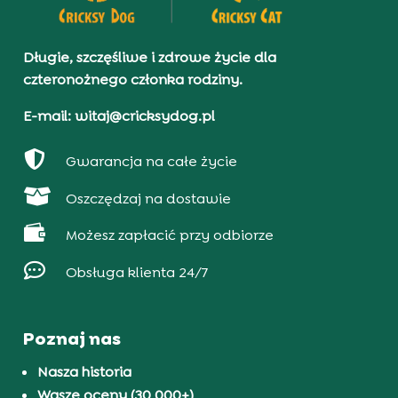
Długie, szczęśliwe i zdrowe życie dla
czteronożnego członka rodziny.
E-mail: witaj@cricksydog.pl

Gwarancja na całe życie

Oszczędzaj na dostawie

Możesz zapłacić przy odbiorze

Obsługa klienta 24/7
Poznaj nas
Nasza historia
Wasze oceny (30 000+)