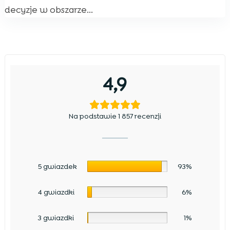
decyzje w obszarze...
4,9
Na podstawie 1 857 recenzji
5 gwiazdek
93%
4 gwiazdki
6%
3 gwiazdki
1%