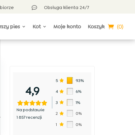
dbiorze
Obsługa klienta 24/7

(0)
rszy pies
Kot
Moje konto
Koszyk
5
93%
4,9
4
6%
3
1%
Na podstawie
2
0%
.
1 857 recenzji
1
0%