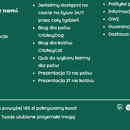
Polityka 
Jesteśmy dostępni na
z nami
Informacj
czacie na żywo 24/7
OWZ
przez cały tydzień
Gwaranc
Blog dla psów
Dostawa i
CricksyDog
pcja
Blog dla kotów
CricksyCat
Quiz do wyboru karmy
dla psów
Prezentacja 72 ras psów
Prezentacja 37 ras kotów
h powyżej 185 zł pokrywamy koszt
0, Twoje ulubione przysmaki mogą