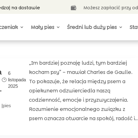
ędzaj na dostawie
Możesz zapłacić przy o

czeniak
Mały pies
Średni lub duży pies
Sta
„Im bardziej poznaję ludzi, tym bardziej
a
kocham psy” – mawiał Charles de Gaulle.
6
listopada
To pokazuje, że relacja między psem a
2025
–
opiekunem odzwierciedla naszą
codzienność, emocje i przyzwyczajenia.
|
pies
Rozumienie emocjonalnego związku z
psem oznacza otwarcie na spokój, radość i..