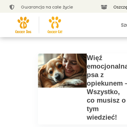
Gwarancja na całe życie
Oszcz


Sz
Więź
emocjonaln
psa z
opiekunem 
Wszystko,
co musisz o
tym
wiedzieć!