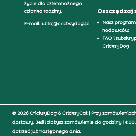
życie dla czteronożnego
Oszczędzaj 
członka rodziny.
Nasz program
E-mail: witaj@cricksydog.pl
hodowców
FAQ i subskry
CricksyDog
© 2026 CricksyDog & CricksyCat
| Przy zamówieniac
dostawy. Jeśli złożysz zamówienie do godziny 14:0
dotrzeć już następnego dnia.