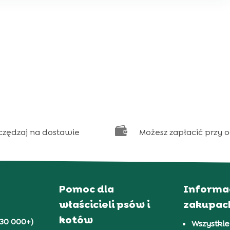

czędzaj na dostawie
Możesz zapłacić przy 
Pomoc dla
Informa
właścicieli psów i
zakupac
kotów
30 000+)
Wszystkie