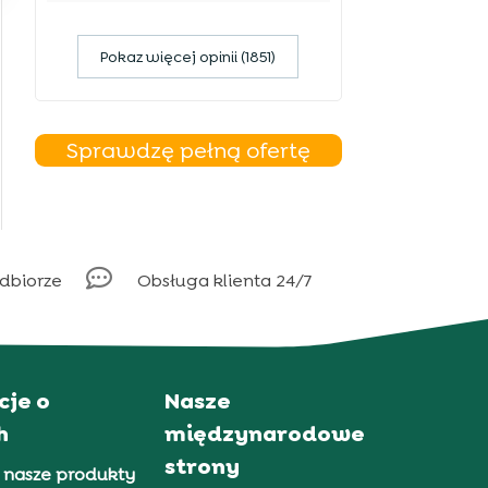
Pokaz więcej opinii (1851)
Sprawdzę pełną ofertę

odbiorze
Obsługa klienta 24/7
cje o
Nasze
h
międzynarodowe
strony
 nasze produkty