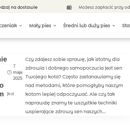
ędzaj na dostawie
Możesz zapłacić przy o

czeniak
Mały pies
Średni lub duży pies
Sta
ie
Czy zdajesz sobie sprawę, jak istotny dla
7
zdrowia i dobrego samopoczucia jest sen
maja
Twojego kota? Często zastanawiamy się
2025
co
nad metodami, które pomogłyby naszym
ym
kotom lepiej odpoczywać. Ale czy tak
|
kot
naprawdę znamy te wszystkie techniki
wspierające zdrowy sen naszych...