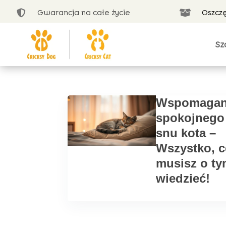
Gwarancja na całe życie
Oszcz


Sz
Wspomagan
spokojnego
snu kota –
Wszystko, 
musisz o t
wiedzieć!