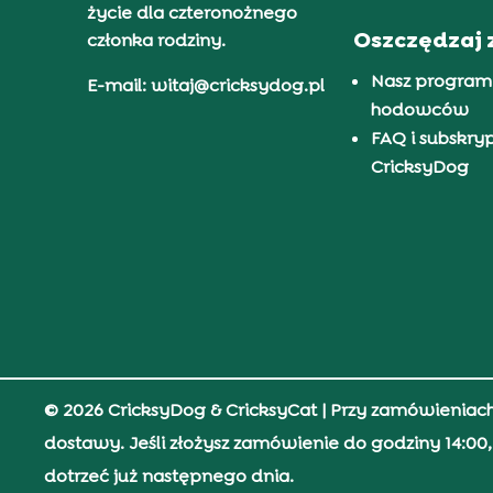
życie dla czteronożnego
Oszczędzaj 
członka rodziny.
Nasz program
E-mail: witaj@cricksydog.pl
hodowców
FAQ i subskry
CricksyDog
© 2026 CricksyDog & CricksyCat
| Przy zamówieniac
dostawy. Jeśli złożysz zamówienie do godziny 14:0
dotrzeć już następnego dnia.