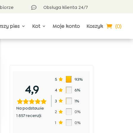
dbiorze
Obsługa klienta 24/7

(0)
rszy pies
Kot
Moje konto
Koszyk
5
93%
4,9
4
6%
3
1%
Na podstawie
2
0%
1 857 recenzji
1
0%