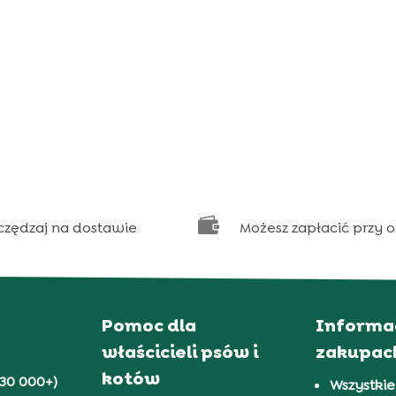

czędzaj na dostawie
Możesz zapłacić przy 
Pomoc dla
Informa
właścicieli psów i
zakupac
kotów
30 000+)
Wszystkie