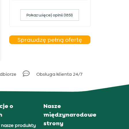
Pokaz więcej opinii (1851)
Sprawdzę pełną ofertę

odbiorze
Obsługa klienta 24/7
cje o
Nasze
h
międzynarodowe
strony
 nasze produkty