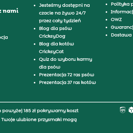
Polityka 
Jesteśmy dostępni na
z nami
Informacj
czacie na żywo 24/7
OWZ
przez cały tydzień
Gwaranc
Blog dla psów
Dostawa i
CricksyDog
pcja
Blog dla kotów
CricksyCat
Quiz do wyboru karmy
dla psów
Prezentacja 72 ras psów
Prezentacja 37 ras kotów
h powyżej 185 zł pokrywamy koszt
0, Twoje ulubione przysmaki mogą