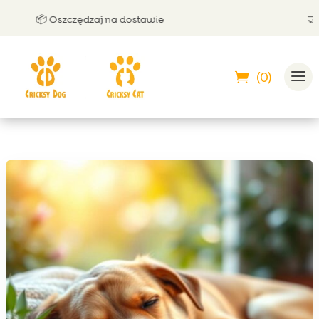
📦 Oszczędzaj na dostawie
🤝 Moż
(0)