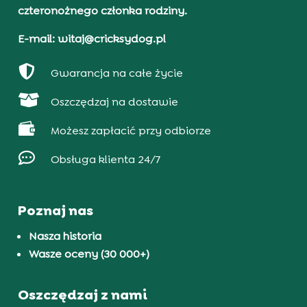
czteronożnego członka rodziny.
E-mail: witaj@cricksydog.pl

Gwarancja na całe życie

Oszczędzaj na dostawie

Możesz zapłacić przy odbiorze

Obsługa klienta 24/7
Poznaj nas
Nasza historia
Wasze oceny (30 000+)
Oszczędzaj z nami