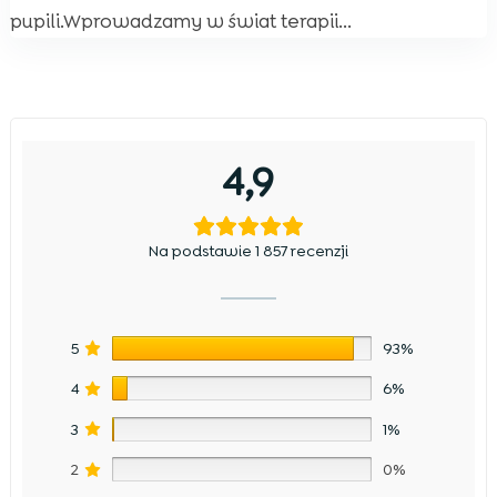
pupili.Wprowadzamy w świat terapii...
4,9
Na podstawie 1 857 recenzji
5
93%
4
6%
3
1%
2
0%