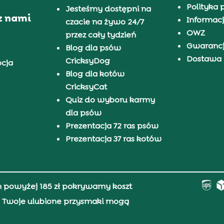
Polityka 
Jesteśmy dostępni na
z nami
Informacj
czacie na żywo 24/7
OWZ
przez cały tydzień
Gwaranc
Blog dla psów
Dostawa i
CricksyDog
pcja
Blog dla kotów
CricksyCat
Quiz do wyboru karmy
dla psów
Prezentacja 72 ras psów
Prezentacja 37 ras kotów
h powyżej 185 zł pokrywamy koszt
0, Twoje ulubione przysmaki mogą