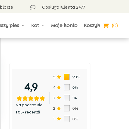
dbiorze
Obsługa klienta 24/7

(0)
rszy pies
Kot
Moje konto
Koszyk
5
93%
4,9
4
6%
3
1%
Na podstawie
2
0%
1 857 recenzji
1
0%