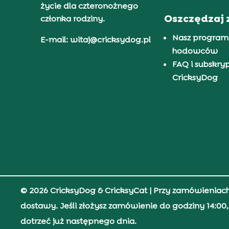
życie dla czteronożnego
Oszczędzaj 
członka rodziny.
Nasz program
E-mail: witaj@cricksydog.pl
hodowców
FAQ i subskry
CricksyDog
© 2026 CricksyDog & CricksyCat
| Przy zamówieniac
dostawy. Jeśli złożysz zamówienie do godziny 14:0
dotrzeć już następnego dnia.