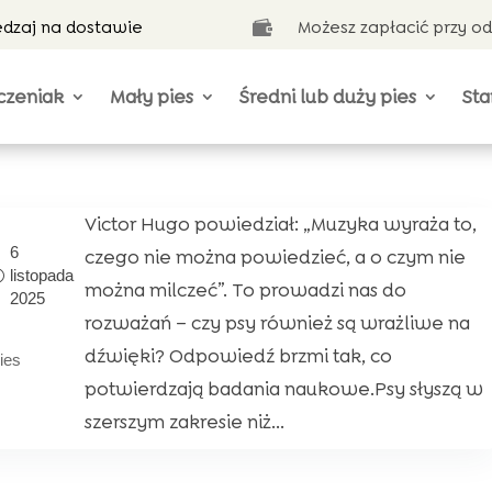
ędzaj na dostawie
Możesz zapłacić przy o

czeniak
Mały pies
Średni lub duży pies
Sta
Victor Hugo powiedział: „Muzyka wyraża to,
6
czego nie można powiedzieć, a o czym nie
listopada
można milczeć”. To prowadzi nas do
2025
rozważań – czy psy również są wrażliwe na
dźwięki? Odpowiedź brzmi tak, co
ies
potwierdzają badania naukowe.Psy słyszą w
szerszym zakresie niż...