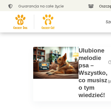
Gwarancja na całe życie
Oszcz


Sz
Ulubione
melodie
psa –
Wszystko,
co musisz
|
p
o tym
wiedzieć!