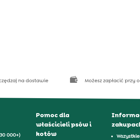

czędzaj na dostawie
Możesz zapłacić przy 
Pomoc dla
Informa
właścicieli psów i
zakupac
kotów
30 000+)
Wszystkie