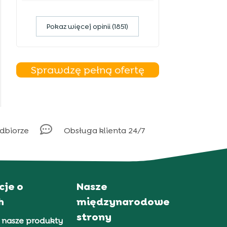
Pokaz więcej opinii (1851)
Sprawdzę pełną ofertę

odbiorze
Obsługa klienta 24/7
cje o
Nasze
h
międzynarodowe
strony
 nasze produkty