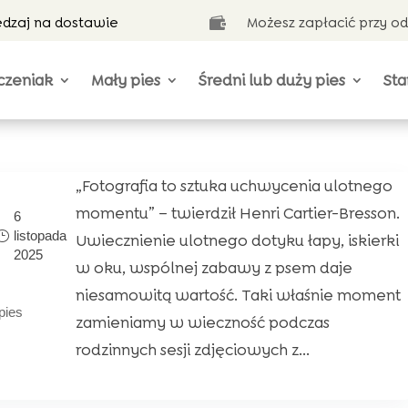
ędzaj na dostawie
Możesz zapłacić przy o

czeniak
Mały pies
Średni lub duży pies
Sta
„Fotografia to sztuka uchwycenia ulotnego
momentu” – twierdził Henri Cartier-Bresson.
6
listopada
Uwiecznienie ulotnego dotyku łapy, iskierki
2025
w oku, wspólnej zabawy z psem daje
niesamowitą wartość. Taki właśnie moment
pies
zamieniamy w wieczność podczas
rodzinnych sesji zdjęciowych z...