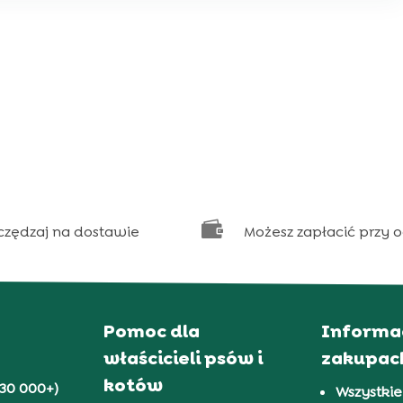

czędzaj na dostawie
Możesz zapłacić przy 
Pomoc dla
Informa
właścicieli psów i
zakupac
kotów
30 000+)
Wszystkie