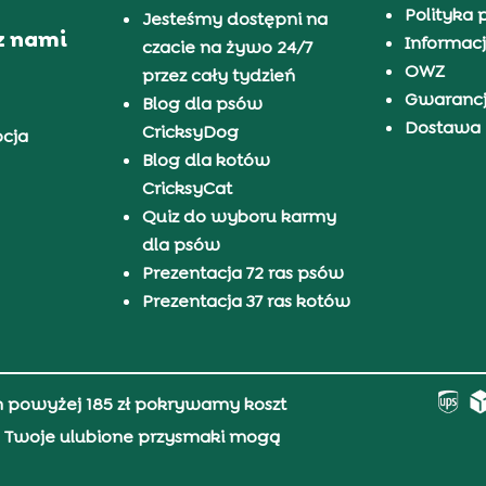
Polityka 
Jesteśmy dostępni na
z nami
Informacj
czacie na żywo 24/7
OWZ
przez cały tydzień
Gwaranc
Blog dla psów
Dostawa i
CricksyDog
pcja
Blog dla kotów
CricksyCat
Quiz do wyboru karmy
dla psów
Prezentacja 72 ras psów
Prezentacja 37 ras kotów
h powyżej 185 zł pokrywamy koszt
0, Twoje ulubione przysmaki mogą