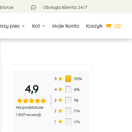
dbiorze
Obsługa klienta 24/7

(0)
rszy pies
Kot
Moje konto
Koszyk
5
93%
4,9
4
6%
3
1%
Na podstawie
2
0%
1 857 recenzji
1
0%