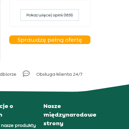
Pokaz więcej opinii (1851)
Sprawdzę pełną ofertę

odbiorze
Obsługa klienta 24/7
cje o
Nasze
h
międzynarodowe
strony
 nasze produkty