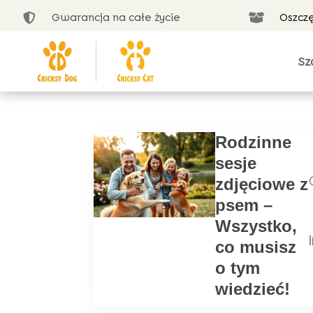
Gwarancja na całe życie
Oszcz


Sz
Rodzinne
sesje
zdjęciowe z
psem –
Wszystko,
|
co musisz
o tym
wiedzieć!