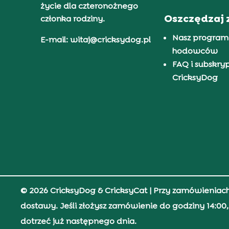
życie dla czteronożnego
Oszczędzaj 
członka rodziny.
Nasz program
E-mail: witaj@cricksydog.pl
hodowców
FAQ i subskry
CricksyDog
© 2026 CricksyDog & CricksyCat
| Przy zamówieniac
dostawy. Jeśli złożysz zamówienie do godziny 14:0
dotrzeć już następnego dnia.