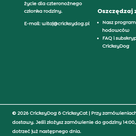
życie dla czteronożnego
Oszczędzaj 
członka rodziny.
Nasz program
E-mail: witaj@cricksydog.pl
hodowców
FAQ i subskry
CricksyDog
© 2026 CricksyDog & CricksyCat
| Przy zamówieniac
dostawy. Jeśli złożysz zamówienie do godziny 14:0
dotrzeć już następnego dnia.