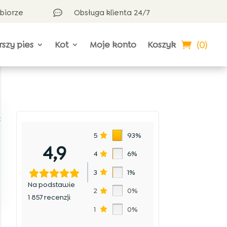
dbiorze
Obsługa klienta 24/7

(0)
rszy pies
Kot
Moje konto
Koszyk
ć
5
93%
4,9
4
6%
3
1%
Na podstawie
2
0%
1 857 recenzji
1
0%