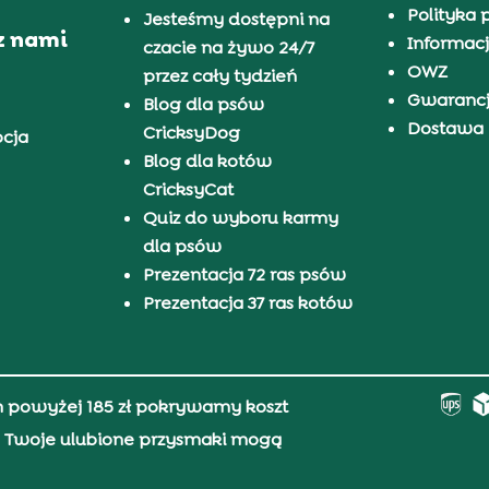
Polityka 
Jesteśmy dostępni na
z nami
Informacj
czacie na żywo 24/7
OWZ
przez cały tydzień
Gwaranc
Blog dla psów
Dostawa i
CricksyDog
pcja
Blog dla kotów
CricksyCat
Quiz do wyboru karmy
dla psów
Prezentacja 72 ras psów
Prezentacja 37 ras kotów
h powyżej 185 zł pokrywamy koszt
0, Twoje ulubione przysmaki mogą