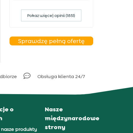
Pokaz więcej opinii (1851)
Sprawdzę pełną ofertę

odbiorze
Obsługa klienta 24/7
cje o
Nasze
h
międzynarodowe
strony
 nasze produkty