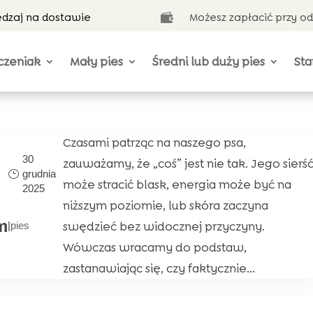
ędzaj na dostawie
Możesz zapłacić przy o

czeniak
Mały pies
Średni lub duży pies
Sta
Czasami patrząc na naszego psa,
30
zauważamy, że „coś” jest nie tak. Jego sierś
grudnia
może stracić blask, energia może być na
2025
niższym poziomie, lub skóra zaczyna
m
swędzieć bez widocznej przyczyny.
|
pies
Wówczas wracamy do podstaw,
zastanawiając się, czy faktycznie...