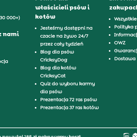
właścicieli psów i
zakupac
kotów
30 000+)
Wszystkie
Polityka 
Jesteśmy dostępni na
z nami
Informacj
czacie na żywo 24/7
OWZ
przez cały tydzień
Gwaranc
Blog dla psów
Dostawa i
CricksyDog
pcja
Blog dla kotów
CricksyCat
Quiz do wyboru karmy
dla psów
Prezentacja 72 ras psów
Prezentacja 37 ras kotów
h powyżej 185 zł pokrywamy koszt