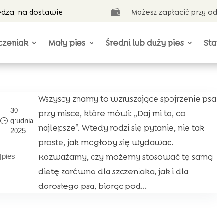
ędzaj na dostawie
Możesz zapłacić przy o

czeniak
Mały pies
Średni lub duży pies
Sta
Wszyscy znamy to wzruszające spojrzenie psa
30
przy misce, które mówi: „Daj mi to, co
grudnia
najlepsze”. Wtedy rodzi się pytanie, nie tak
2025
proste, jak mogłoby się wydawać.
Rozważamy, czy możemy stosować tę samą
|
pies
e
dietę zarówno dla szczeniaka, jak i dla
dorosłego psa, biorąc pod...