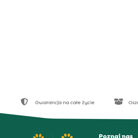


Gwarancja na całe życie
Osz
Poznaj nas