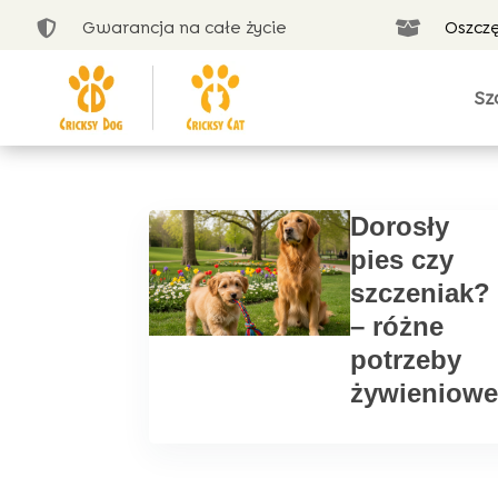
Gwarancja na całe życie
Oszcz


Sz
Dorosły
pies czy
szczeniak?
– różne
potrzeby
żywieniow