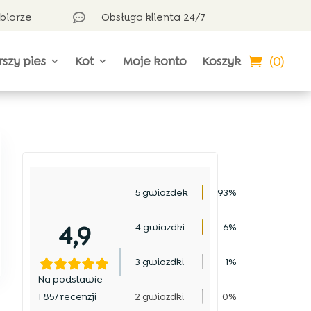
dbiorze
Obsługa klienta 24/7

(0)
rszy pies
Kot
Moje konto
Koszyk
5 gwiazdek
93%
4,9
4 gwiazdki
6%
3 gwiazdki
1%
Na podstawie
1 857 recenzji
2 gwiazdki
0%