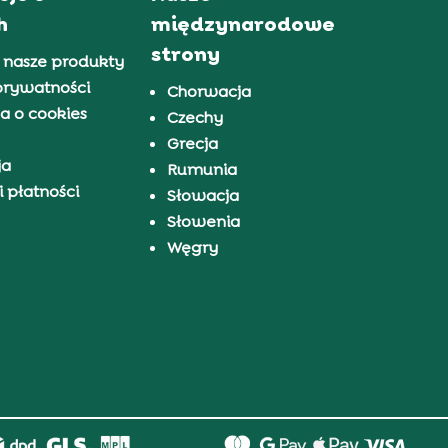
h
międzynarodowe
strony
 nasze produkty
prywatności
Chorwacja
a o cookies
Czechy
Grecja
ja
Rumunia
 płatności
Słowacja
Słowenia
Węgry