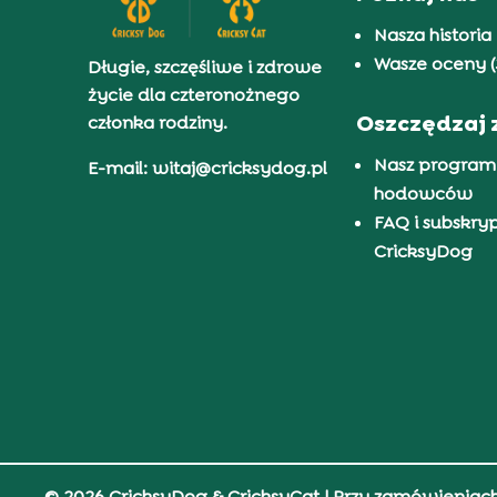
Nasza historia
Wasze oceny (
Długie, szczęśliwe i zdrowe
życie dla czteronożnego
Oszczędzaj 
członka rodziny.
Nasz program
E-mail: witaj@cricksydog.pl
hodowców
FAQ i subskry
CricksyDog
© 2026 CricksyDog & CricksyCat
| Przy zamówieniac