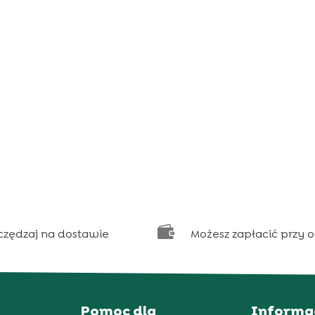

czędzaj na dostawie
Możesz zapłacić przy 
Pomoc dla
Informa