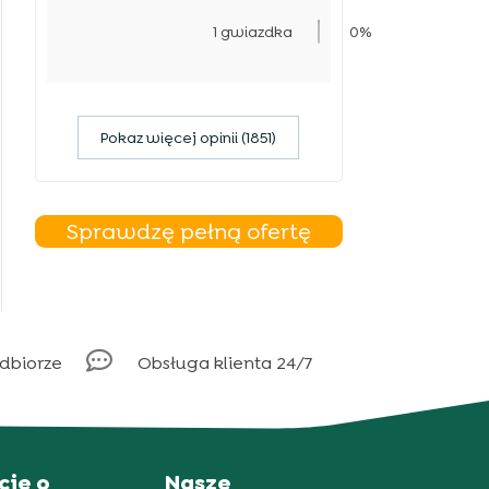
1 gwiazdka
0%
Pokaz więcej opinii (1851)
Sprawdzę pełną ofertę

odbiorze
Obsługa klienta 24/7
cje o
Nasze