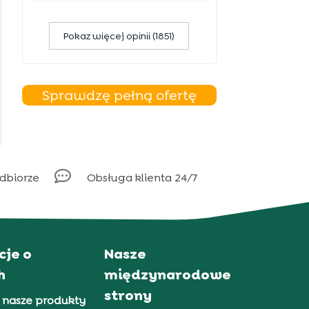
Pokaz więcej opinii (1851)
Sprawdzę pełną ofertę

odbiorze
Obsługa klienta 24/7
cje o
Nasze
h
międzynarodowe
strony
 nasze produkty