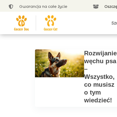
Gwarancja na całe życie
Oszcz


Sz
Rozwijanie
węchu psa
–
Wszystko,
co musisz
o tym
wiedzieć!