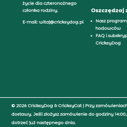
życie dla czteronożnego
Oszczędzaj 
członka rodziny.
Nasz program
E-mail: witaj@cricksydog.pl
hodowców
FAQ i subskry
CricksyDog
© 2026 CricksyDog & CricksyCat
| Przy zamówieniac
dostawy. Jeśli złożysz zamówienie do godziny 14:0
dotrzeć już następnego dnia.