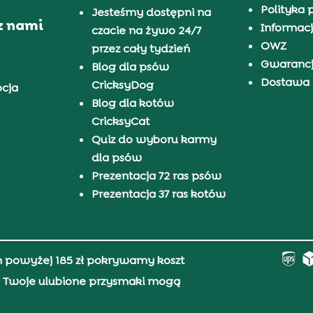
Polityka 
Jesteśmy dostępni na
z nami
Informacj
czacie na żywo 24/7
OWZ
przez cały tydzień
Gwaranc
Blog dla psów
Dostawa i
CricksyDog
pcja
Blog dla kotów
CricksyCat
Quiz do wyboru karmy
dla psów
Prezentacja 72 ras psów
Prezentacja 37 ras kotów
h powyżej 185 zł pokrywamy koszt
0, Twoje ulubione przysmaki mogą