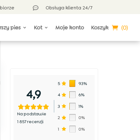
dbiorze
Obsługa klienta 24/7

(0)
rszy pies
Kot
Moje konto
Koszyk
c
5
93%
4,9
4
6%
3
1%
Na podstawie
2
0%
1 857 recenzji
1
0%