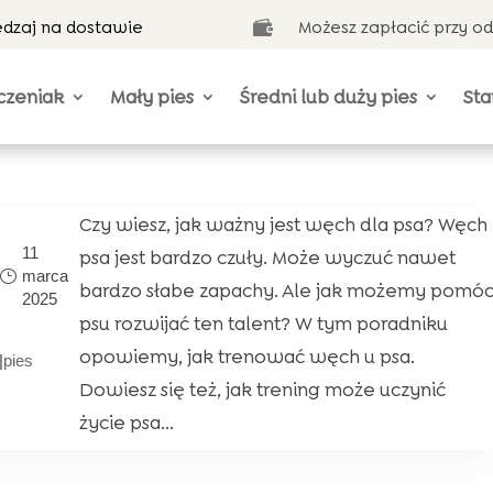
ędzaj na dostawie
Możesz zapłacić przy o

czeniak
Mały pies
Średni lub duży pies
Sta
Czy wiesz, jak ważny jest węch dla psa? Węch
11
psa jest bardzo czuły. Może wyczuć nawet
marca
bardzo słabe zapachy. Ale jak możemy pomó
2025
psu rozwijać ten talent? W tym poradniku
opowiemy, jak trenować węch u psa.
|
pies
Dowiesz się też, jak trening może uczynić
życie psa...