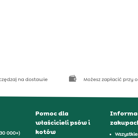

czędzaj na dostawie
Możesz zapłacić przy 
Pomoc dla
Informa
właścicieli psów i
zakupac
kotów
30 000+)
Wszystkie