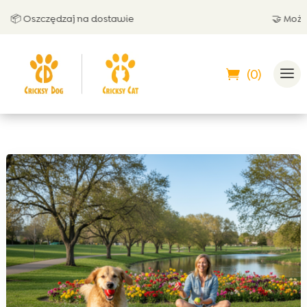
 Oszczędzaj na dostawie
🤝 Możesz z
(0)