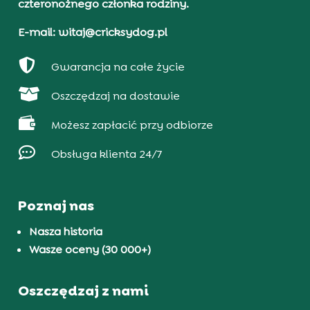
czteronożnego członka rodziny.
E-mail: witaj@cricksydog.pl

Gwarancja na całe życie

Oszczędzaj na dostawie

Możesz zapłacić przy odbiorze

Obsługa klienta 24/7
Poznaj nas
Nasza historia
Wasze oceny (30 000+)
Oszczędzaj z nami