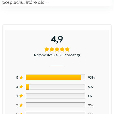
pospiechu, które dla...
4,9
Na podstawie 1 857 recenzji
5
93%
4
6%
3
1%
2
0%