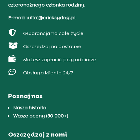
czteronożnego członka rodziny.
E-mail: witaj@cricksydog.pl

Gwarancja na całe życie

Oszczędzaj na dostawie

Możesz zapłacić przy odbiorze

Obsługa klienta 24/7
Poznaj nas
Nasza historia
Wasze oceny (30 000+)
Oszczędzaj z nami