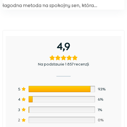
łagodna metoda na spokojny sen, która...
4,9
Na podstawie 1 857 recenzji
5
93%
4
6%
3
1%
2
0%