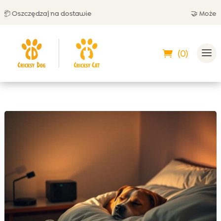
Oszczędzaj na dostawie
🤝 Możesz zap
(0)