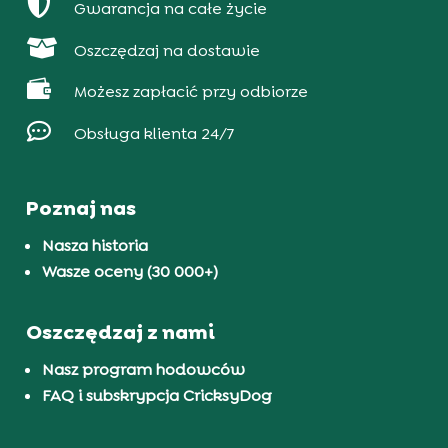

Gwarancja na całe życie

Oszczędzaj na dostawie

Możesz zapłacić przy odbiorze

Obsługa klienta 24/7
Poznaj nas
Nasza historia
Wasze oceny (30 000+)
Oszczędzaj z nami
Nasz program hodowców
FAQ i subskrypcja CricksyDog