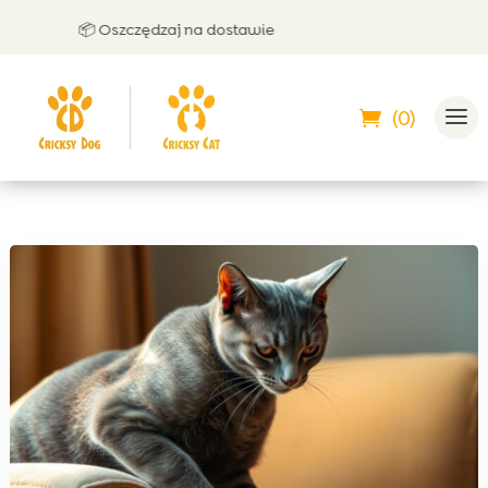
📦 Oszczędzaj na dostawie
🤝 
(0)