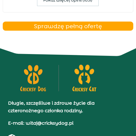
Pokaz więcej opinii (1851)
Sprawdzę pełną ofertę
Długie, szczęśliwe i zdrowe życie dla
czteronożnego członka rodziny.
E-mail: witaj@cricksydog.pl