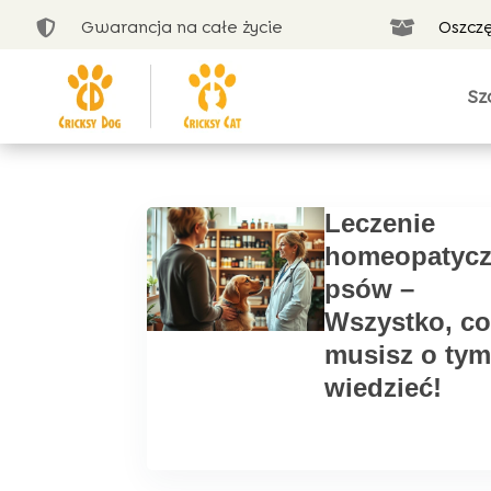
Gwarancja na całe życie
Oszcz


Sz
Leczenie
homeopatyc
psów –
Wszystko, co
musisz o tym
wiedzieć!