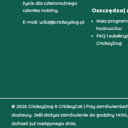
życie dla czteronożnego
Oszczędzaj 
członka rodziny.
Nasz program
E-mail: witaj@cricksydog.pl
hodowców
FAQ i subskry
CricksyDog
© 2026 CricksyDog & CricksyCat
| Przy zamówieniac
dostawy. Jeśli złożysz zamówienie do godziny 14:0
dotrzeć już następnego dnia.