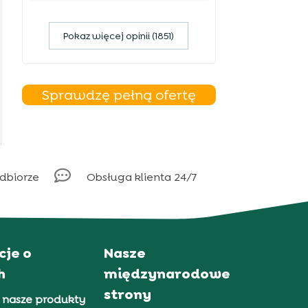
Pokaz więcej opinii (1851)
Sprawdzę pełną ofertę

odbiorze
Obsługa klienta 24/7
cje o
Nasze
h
międzynarodowe
strony
 nasze produkty