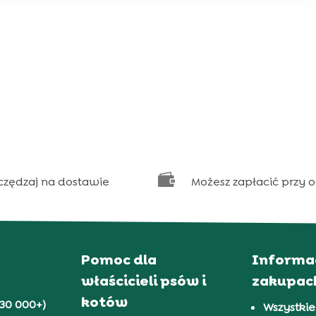

czędzaj na dostawie
Możesz zapłacić przy 
Pomoc dla
Informa
właścicieli psów i
zakupac
kotów
30 000+)
Wszystkie