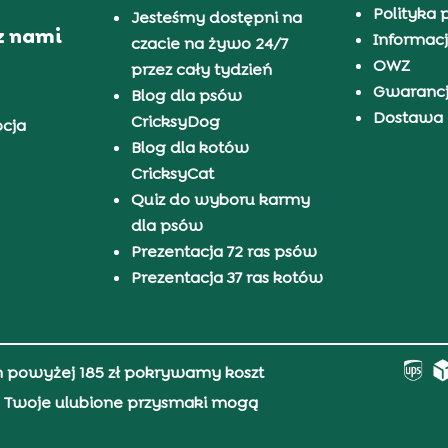
Polityka 
Jesteśmy dostępni na
z nami
Informacj
czacie na żywo 24/7
OWZ
przez cały tydzień
Gwaranc
Blog dla psów
Dostawa i
CricksyDog
pcja
Blog dla kotów
CricksyCat
Quiz do wyboru karmy
dla psów
Prezentacja 72 ras psów
Prezentacja 37 ras kotów
h powyżej 185 zł pokrywamy koszt
0, Twoje ulubione przysmaki mogą