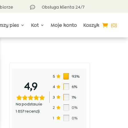
dbiorze
Obsługa klienta 24/7

(0)
rszy pies
Kot
Moje konto
Koszyk
5
93%
4,9
4
6%
3
1%
Na podstawie
2
0%
1 857 recenzji
1
0%