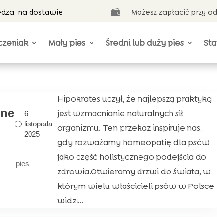
ędzaj na dostawie
Możesz zapłacić przy o

czeniak
Mały pies
Średni lub duży pies
Sta
Hipokrates uczył, że najlepszą praktyką
zne
jest wzmacnianie naturalnych sił
6
listopada
organizmu. Ten przekaz inspiruje nas,
2025
gdy rozważamy homeopatię dla psów
jako część holistycznego podejścia do
|
pies
zdrowia.Otwieramy drzwi do świata, w
którym wielu właścicieli psów w Polsce
widzi...