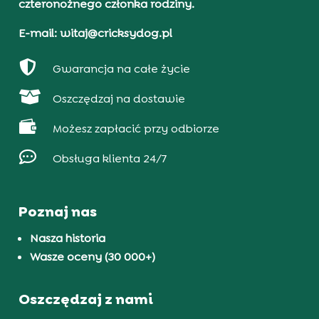
czteronożnego członka rodziny.
E-mail: witaj@cricksydog.pl

Gwarancja na całe życie

Oszczędzaj na dostawie

Możesz zapłacić przy odbiorze

Obsługa klienta 24/7
Poznaj nas
Nasza historia
Wasze oceny (30 000+)
Oszczędzaj z nami