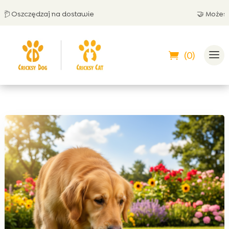
Oszczędzaj na dostawie
🤝 Możesz zap
(0)