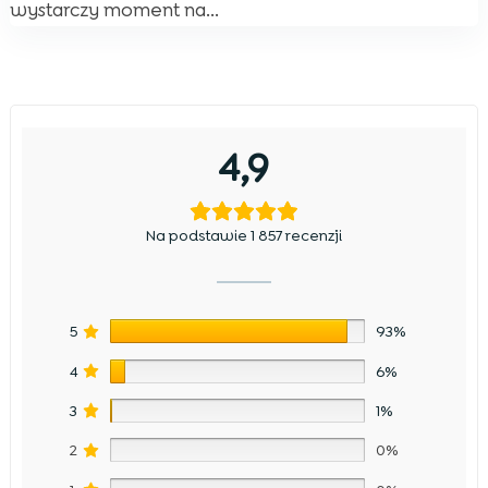
wystarczy moment na...
4,9
Na podstawie 1 857 recenzji
5
93%
4
6%
3
1%
2
0%