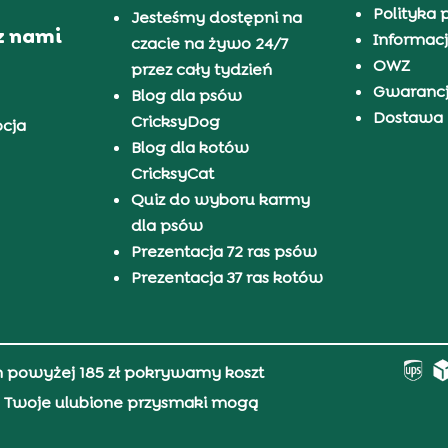
Polityka 
Jesteśmy dostępni na
z nami
Informacj
czacie na żywo 24/7
OWZ
przez cały tydzień
Gwaranc
Blog dla psów
Dostawa i
CricksyDog
pcja
Blog dla kotów
CricksyCat
Quiz do wyboru karmy
dla psów
Prezentacja 72 ras psów
Prezentacja 37 ras kotów
h powyżej 185 zł pokrywamy koszt
0, Twoje ulubione przysmaki mogą