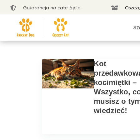
Gwarancja na całe życie
Oszcz


Sz
Kot
przedawkow
kocimiętki –
Wszystko, c
musisz o ty
wiedzieć!