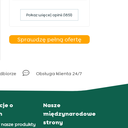
Pokaz więcej opinii (1851)
Sprawdzę pełną ofertę

odbiorze
Obsługa klienta 24/7
cje o
Nasze
h
międzynarodowe
strony
 nasze produkty