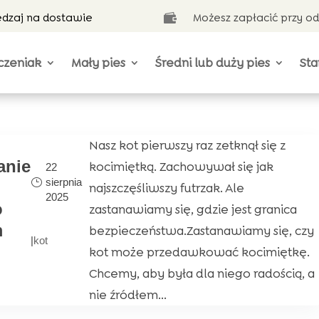
ędzaj na dostawie
Możesz zapłacić przy o

czeniak
Mały pies
Średni lub duży pies
Sta
Nasz kot pierwszy raz zetknął się z
anie
kocimiętką. Zachowywał się jak
22
sierpnia
najszczęśliwszy futrzak. Ale
2025
o
zastanawiamy się, gdzie jest granica
m
bezpieczeństwa.Zastanawiamy się, czy
|
kot
kot może przedawkować kocimiętkę.
Chcemy, aby była dla niego radością, a
nie źródłem...