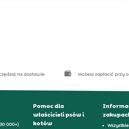

czędzaj na dostawie
Możesz zapłacić przy 
Pomoc dla
Informa
właścicieli psów i
zakupac
kotów
30 000+)
Wszystkie