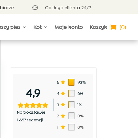
dbiorze
Obsługa klienta 24/7

(0)
rszy pies
Kot
Moje konto
Koszyk
5
93%
4,9
4
6%
3
1%
Na podstawie
2
0%
1 857 recenzji
1
0%