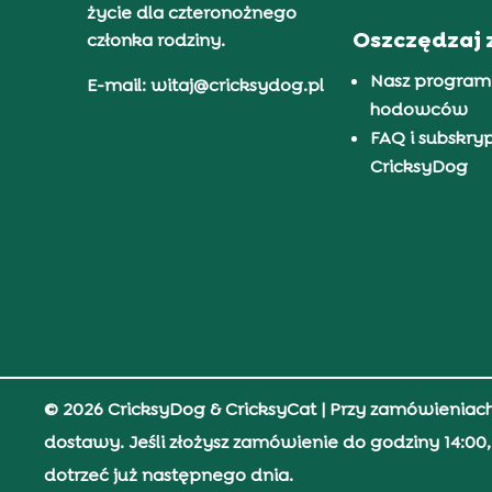
życie dla czteronożnego
Oszczędzaj 
członka rodziny.
Nasz program
E-mail: witaj@cricksydog.pl
hodowców
FAQ i subskry
CricksyDog
© 2026 CricksyDog & CricksyCat
| Przy zamówieniac
dostawy. Jeśli złożysz zamówienie do godziny 14:0
dotrzeć już następnego dnia.