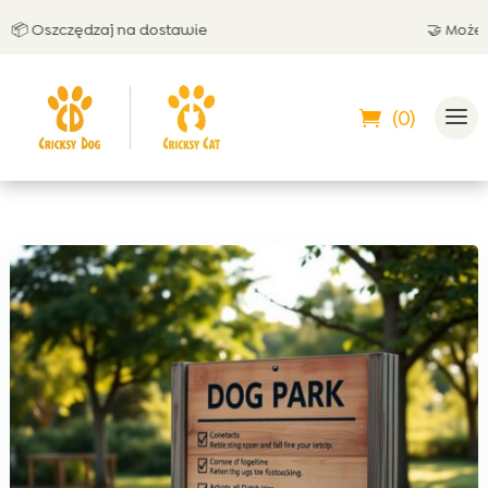
Oszczędzaj na dostawie
🤝 Możesz zap
(0)