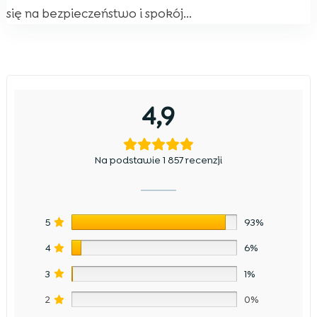
się na bezpieczeństwo i spokój...
4,9
Na podstawie 1 857 recenzji
5
93%
4
6%
3
1%
2
0%