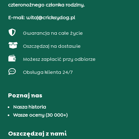
czteronożnego członka rodziny.
E-mail: witaj@cricksydog.pl

Gwarancja na całe życie

Oszczędzaj na dostawie

Możesz zapłacić przy odbiorze

Obsługa klienta 24/7
Poznaj nas
Nasza historia
Wasze oceny (30 000+)
Oszczędzaj z nami