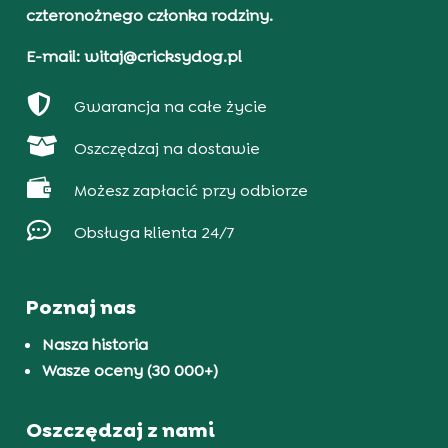
czteronożnego członka rodziny.
E-mail: witaj@cricksydog.pl

Gwarancja na całe życie

Oszczędzaj na dostawie

Możesz zapłacić przy odbiorze

Obsługa klienta 24/7
Poznaj nas
Nasza historia
Wasze oceny (30 000+)
Oszczędzaj z nami