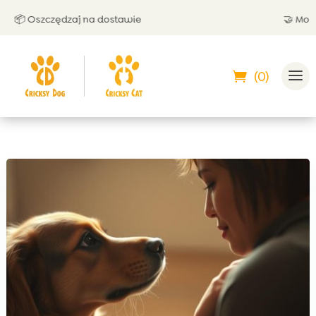
 Oszczędzaj na dostawie
🤝 Możesz 
(0)