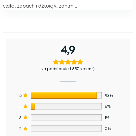
ciało, zapach i dźwięk, zanim...
4,9
Na podstawie 1 857 recenzji
5
93%
4
6%
3
1%
2
0%