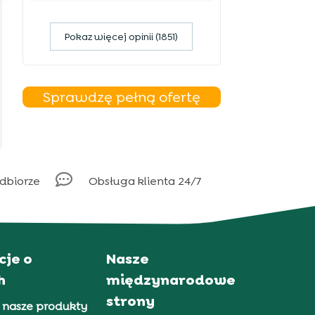
Pokaz więcej opinii (1851)
Sprawdzę pełną ofertę

odbiorze
Obsługa klienta 24/7
cje o
Nasze
h
międzynarodowe
strony
 nasze produkty