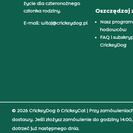
życie dla czteronożnego
Oszczędzaj 
członka rodziny.
Nasz program
E-mail: witaj@cricksydog.pl
hodowców
FAQ i subskry
CricksyDog
© 2026 CricksyDog & CricksyCat
| Przy zamówieniac
dostawy. Jeśli złożysz zamówienie do godziny 14:0
dotrzeć już następnego dnia.