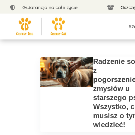
Gwarancja na całe życie
Oszcz


Sz
Radzenie so
z
pogorszeni
zmysłów u
starszego p
Wszystko, c
musisz o ty
wiedzieć!