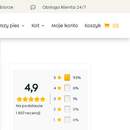
dbiorze
Obsługa klienta 24/7

(0)
rszy pies
Kot
Moje konto
Koszyk
5
93%
4,9
4
6%
3
1%
Na podstawie
2
0%
1 857 recenzji
1
0%