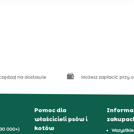

czędzaj na dostawie
Możesz zapłacić przy 
Pomoc dla
Informa
właścicieli psów i
zakupac
kotów
30 000+)
Wszystkie