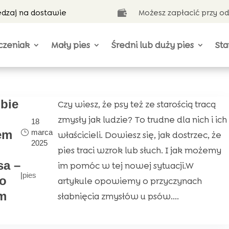
ędzaj na dostawie
Możesz zapłacić przy o

czeniak
Mały pies
Średni lub duży pies
Sta
bie
Czy wiesz, że psy też ze starością tracą
zmysły jak ludzie? To trudne dla nich i ich
18
marca
em
właścicieli. Dowiesz się, jak dostrzec, że
2025
pies traci wzrok lub słuch. I jak możemy
sa –
im pomóc w tej nowej sytuacji.W
|
pies
o
artykule opowiemy o przyczynach
m
słabnięcia zmysłów u psów....