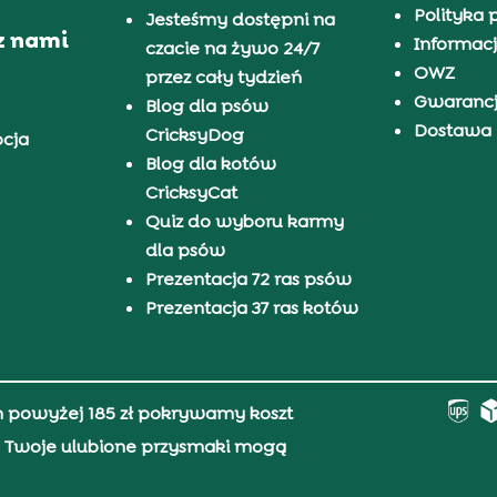
Polityka 
Jesteśmy dostępni na
z nami
Informacj
czacie na żywo 24/7
OWZ
przez cały tydzień
Gwaranc
Blog dla psów
Dostawa i
CricksyDog
pcja
Blog dla kotów
CricksyCat
Quiz do wyboru karmy
dla psów
Prezentacja 72 ras psów
Prezentacja 37 ras kotów
h powyżej 185 zł pokrywamy koszt
0, Twoje ulubione przysmaki mogą