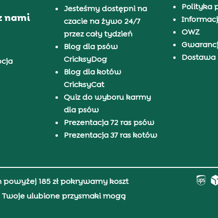
Polityka 
Jesteśmy dostępni na
z nami
Informacj
czacie na żywo 24/7
OWZ
przez cały tydzień
Gwaranc
Blog dla psów
Dostawa i
CricksyDog
pcja
Blog dla kotów
CricksyCat
Quiz do wyboru karmy
dla psów
Prezentacja 72 ras psów
Prezentacja 37 ras kotów
h powyżej 185 zł pokrywamy koszt
0, Twoje ulubione przysmaki mogą