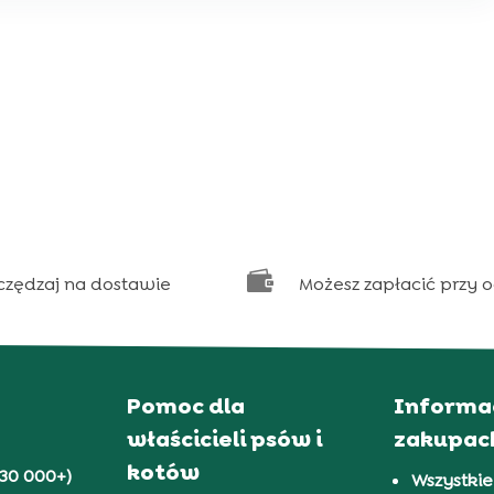

czędzaj na dostawie
Możesz zapłacić przy 
Pomoc dla
Informa
właścicieli psów i
zakupac
kotów
30 000+)
Wszystkie