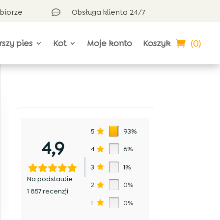
dbiorze
Obsługa klienta 24/7

(0)
rszy pies
Kot
Moje konto
Koszyk
5
93%
4,9
4
6%
3
1%
Na podstawie
2
0%
1 857 recenzji
1
0%