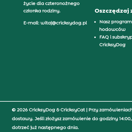
życie dla czteronożnego
Oszczędzaj 
członka rodziny.
Nasz program
E-mail: witaj@cricksydog.pl
hodowców
FAQ i subskry
CricksyDog
© 2026 CricksyDog & CricksyCat
| Przy zamówieniac
dostawy. Jeśli złożysz zamówienie do godziny 14:0
dotrzeć już następnego dnia.