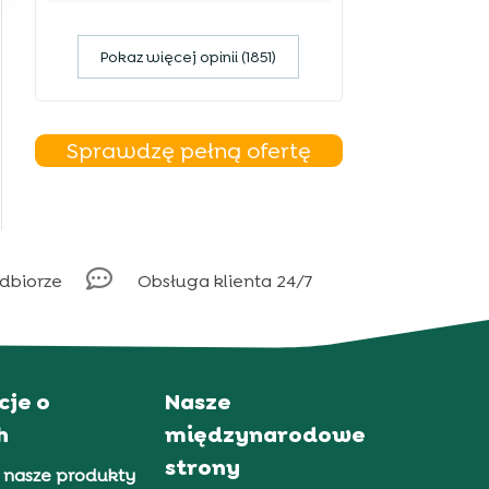
Pokaz więcej opinii (1851)
Sprawdzę pełną ofertę

odbiorze
Obsługa klienta 24/7
cje o
Nasze
h
międzynarodowe
strony
 nasze produkty