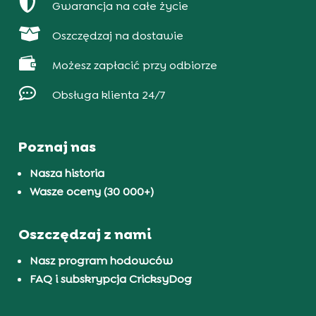

Gwarancja na całe życie

Oszczędzaj na dostawie

Możesz zapłacić przy odbiorze

Obsługa klienta 24/7
Poznaj nas
Nasza historia
Wasze oceny (30 000+)
Oszczędzaj z nami
Nasz program hodowców
FAQ i subskrypcja CricksyDog