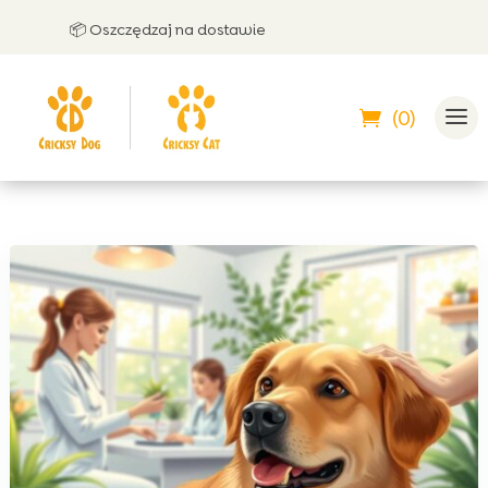
📦 Oszczędzaj na dostawie
🤝 Mo
(0)