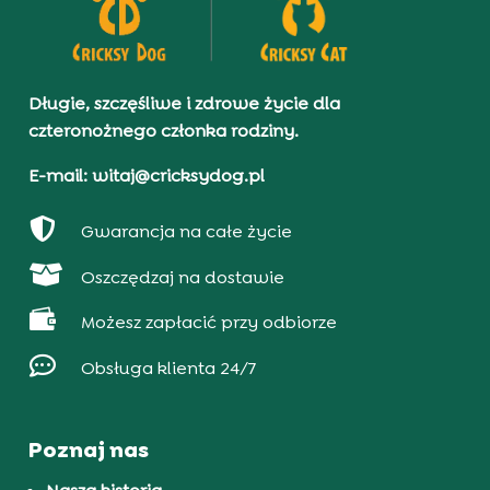
Długie, szczęśliwe i zdrowe życie dla
czteronożnego członka rodziny.
E-mail: witaj@cricksydog.pl

Gwarancja na całe życie

Oszczędzaj na dostawie

Możesz zapłacić przy odbiorze

Obsługa klienta 24/7
Poznaj nas