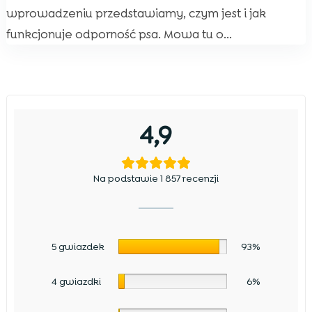
wprowadzeniu przedstawiamy, czym jest i jak
funkcjonuje odporność psa. Mowa tu o...
4,9
Na podstawie 1 857 recenzji
5 gwiazdek
93%
4 gwiazdki
6%