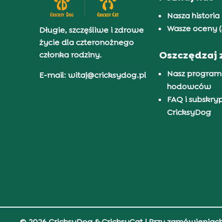
Nasza historia
Wasze oceny (
Długie, szczęśliwe i zdrowe
życie dla czteronożnego
Oszczędzaj 
członka rodziny.
Nasz program
E-mail: witaj@cricksydog.pl
hodowców
FAQ i subskry
CricksyDog
© 2026 CricksyDog & CricksyCat
| Przy zamówieniac