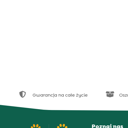


Gwarancja na całe życie
Osz
Poznaj nas