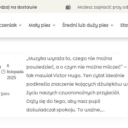
ędzaj na dostawie
Możesz zapłacić przy o

czeniak
Mały pies
Średni lub duży pies
Sta
„Muzyka wyraża to, czego nie można
e
6
powiedzieć, a o czym nie można milczeć” —
listopada
tak mawiał Victor Hugo. Ten cytat idealnie
2025
podkreśla znaczenie kojących dźwięków w
życiu naszych czworonożnych przyjaciół.
|
pies
Dąży się do tego, aby nasz pupil
doświadczał spokoju. To ważne,...