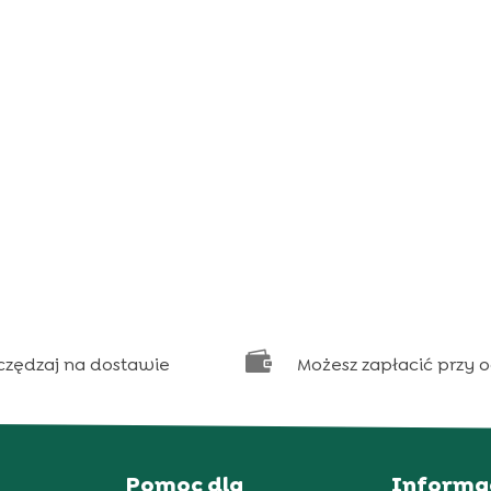

czędzaj na dostawie
Możesz zapłacić przy 
Pomoc dla
Informa