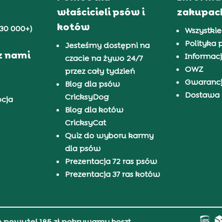
właścicieli psów i
zakupac
kotów
30 000+)
Wszystkie
Polityka 
Jesteśmy dostępni na
z nami
Informacj
czacie na żywo 24/7
OWZ
przez cały tydzień
Gwaranc
Blog dla psów
Dostawa i
CricksyDog
pcja
Blog dla kotów
CricksyCat
Quiz do wyboru karmy
dla psów
Prezentacja 72 ras psów
Prezentacja 37 ras kotów
h powyżej 185 zł pokrywamy koszt