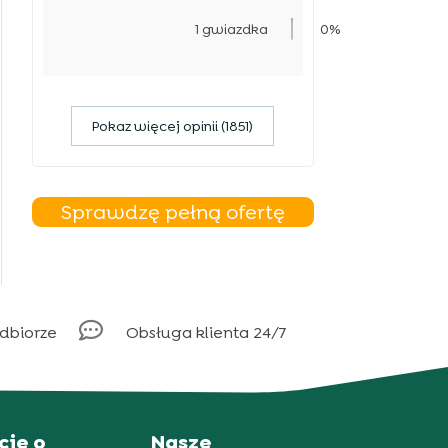
1 gwiazdka
0%
Pokaz więcej opinii (1851)
Sprawdzę pełną ofertę

odbiorze
Obsługa klienta 24/7
cje o
Nasze