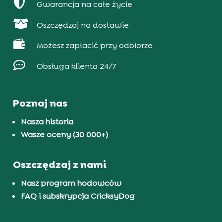

Gwarancja na całe życie

Oszczędzaj na dostawie

Możesz zapłacić przy odbiorze

Obsługa klienta 24/7
Poznaj nas
Nasza historia
Wasze oceny (30 000+)
Oszczędzaj z nami
Nasz program hodowców
FAQ i subskrypcja CricksyDog