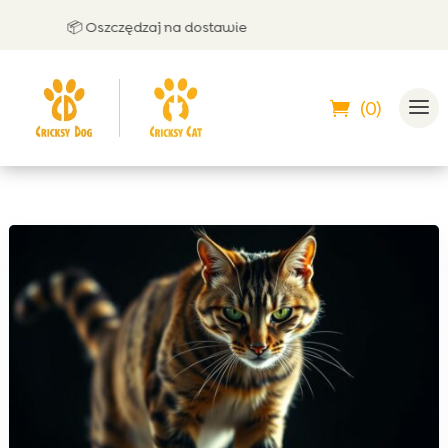
📦 Oszczędzaj na dostawie
🤝
(0)