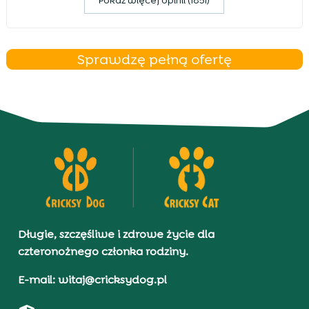
Pokaz więcej opinii (1851)
Sprawdzę pełną ofertę
Długie, szczęśliwe i zdrowe życie dla
czteronożnego członka rodziny.
E-mail: witaj@cricksydog.pl