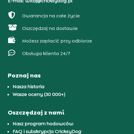
E-mail: witaj@cricksydog.pl

Gwarancja na całe życie

Oszczędzaj na dostawie

Możesz zapłacić przy odbiorze

Obsługa klienta 24/7
Poznaj nas
Nasza historia
Wasze oceny (30 000+)
Oszczędzaj z nami
Nasz program hodowców
FAQ i subskrypcja CricksyDog