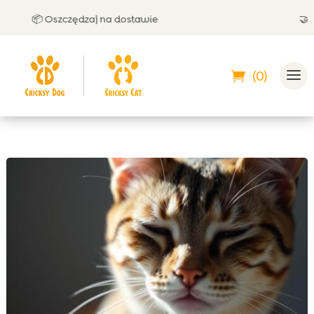
📦 Oszczędzaj na dostawie
🤝 Może
(0)