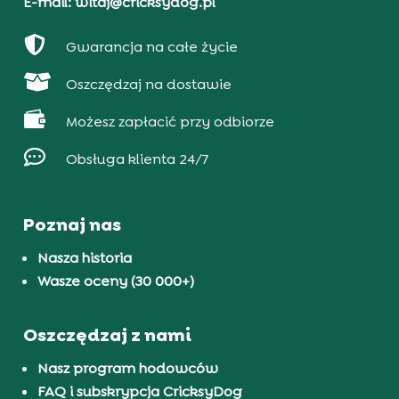
E-mail: witaj@cricksydog.pl

Gwarancja na całe życie

Oszczędzaj na dostawie

Możesz zapłacić przy odbiorze

Obsługa klienta 24/7
Poznaj nas
Nasza historia
Wasze oceny (30 000+)
Oszczędzaj z nami
Nasz program hodowców
FAQ i subskrypcja CricksyDog