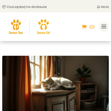
 Oszczędzaj na dostawie
🤝 Możesz z
(0)