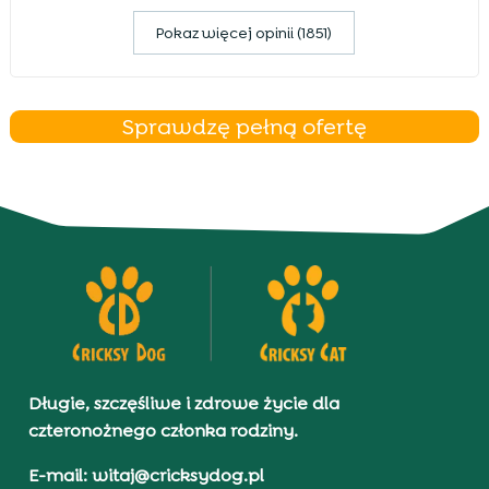
Pokaz więcej opinii (1851)
Sprawdzę pełną ofertę
Długie, szczęśliwe i zdrowe życie dla
czteronożnego członka rodziny.
E-mail: witaj@cricksydog.pl