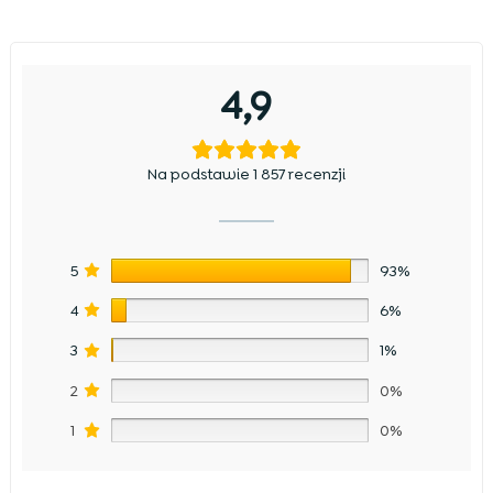
4,9
Na podstawie 1 857 recenzji
5
93%
4
6%
3
1%
2
0%
1
0%