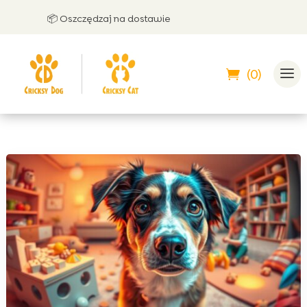
📦 Oszczędzaj na dostawie
🤝 M
(0)