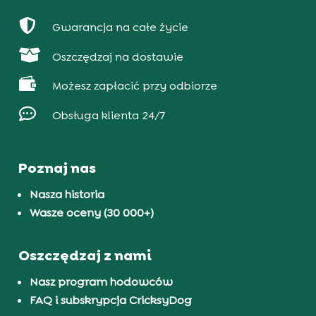

Gwarancja na całe życie

Oszczędzaj na dostawie

Możesz zapłacić przy odbiorze

Obsługa klienta 24/7
Poznaj nas
Nasza historia
Wasze oceny (30 000+)
Oszczędzaj z nami
Nasz program hodowców
FAQ i subskrypcja CricksyDog