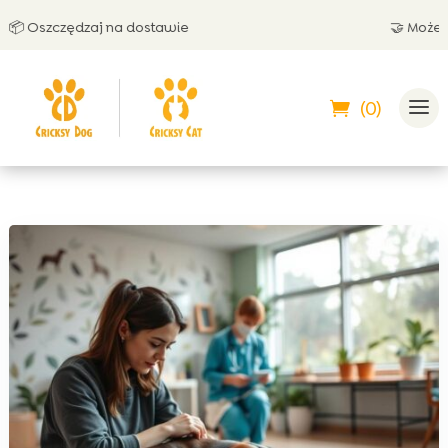
Oszczędzaj na dostawie
🤝 Możesz zap
(0)