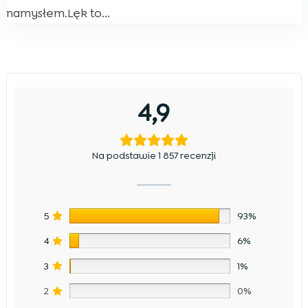
namysłem.Lęk to...
4,9
Na podstawie 1 857 recenzji
5
93%
4
6%
3
1%
2
0%