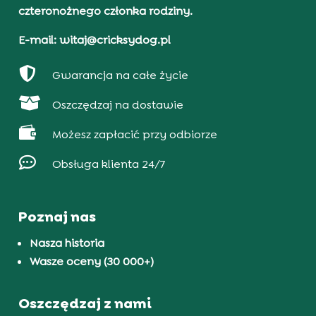
czteronożnego członka rodziny.
E-mail: witaj@cricksydog.pl

Gwarancja na całe życie

Oszczędzaj na dostawie

Możesz zapłacić przy odbiorze

Obsługa klienta 24/7
Poznaj nas
Nasza historia
Wasze oceny (30 000+)
Oszczędzaj z nami