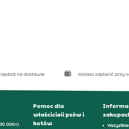

czędzaj na dostawie
Możesz zapłacić przy 
Pomoc dla
Informa
właścicieli psów i
zakupac
kotów
30 000+)
Wszystkie