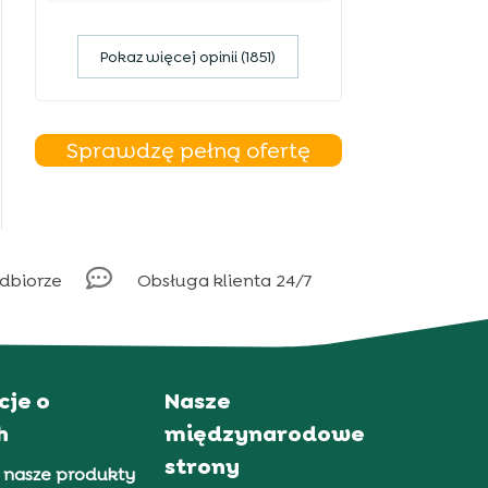
Pokaz więcej opinii (1851)
Sprawdzę pełną ofertę

odbiorze
Obsługa klienta 24/7
cje o
Nasze
h
międzynarodowe
strony
 nasze produkty