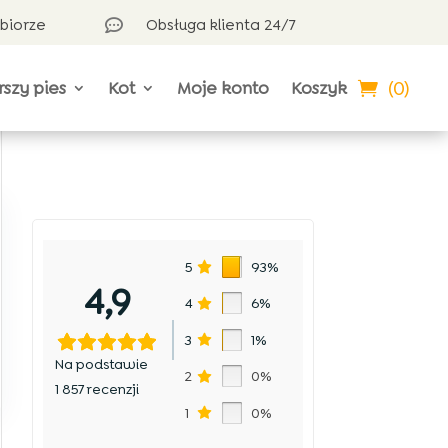
dbiorze
Obsługa klienta 24/7

(0)
rszy pies
Kot
Moje konto
Koszyk
5
93%
4,9
4
6%
3
1%
Na podstawie
2
0%
1 857 recenzji
1
0%