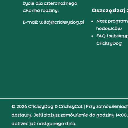
życie dla czteronożnego
Oszczędzaj 
członka rodziny.
Nasz program
E-mail: witaj@cricksydog.pl
hodowców
FAQ i subskry
CricksyDog
© 2026 CricksyDog & CricksyCat
| Przy zamówieniac
dostawy. Jeśli złożysz zamówienie do godziny 14:0
dotrzeć już następnego dnia.