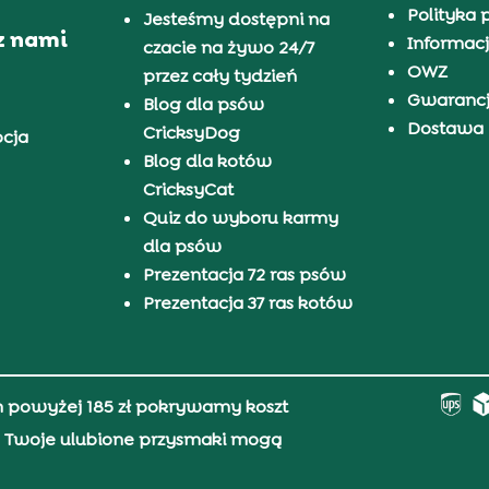
Polityka 
Jesteśmy dostępni na
z nami
Informacj
czacie na żywo 24/7
OWZ
przez cały tydzień
Gwaranc
Blog dla psów
Dostawa i
CricksyDog
pcja
Blog dla kotów
CricksyCat
Quiz do wyboru karmy
dla psów
Prezentacja 72 ras psów
Prezentacja 37 ras kotów
h powyżej 185 zł pokrywamy koszt
0, Twoje ulubione przysmaki mogą