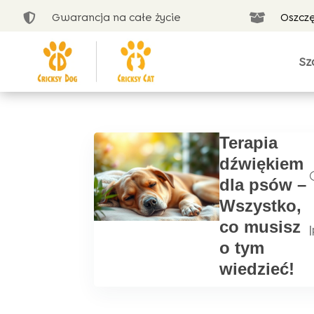
Gwarancja na całe życie
Oszcz


Sz
Terapia
dźwiękiem
dla psów –
Wszystko,
co musisz
|
o tym
wiedzieć!