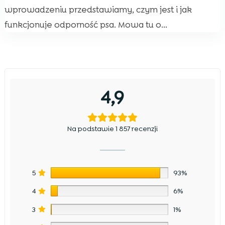
wprowadzeniu przedstawiamy, czym jest i jak
funkcjonuje odporność psa. Mowa tu o...
4,9
Na podstawie 1 857 recenzji
5
93%
4
6%
3
1%