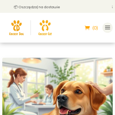
📦 Oszczędzaj na dostawie
🤝 Moż
(0)