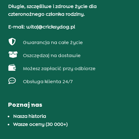
Długie, szczęśliwe i zdrowe życie dla
czteronożnego członka rodziny.
E-mail: witaj@cricksydog.pl

Gwarancja na całe życie

Oszczędzaj na dostawie

Możesz zapłacić przy odbiorze

Obsługa klienta 24/7
Poznaj nas
Nasza historia
Wasze oceny (30 000+)