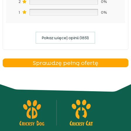
2
0%
1
0%
Pokaz więcej opinii (1851)
Sprawdzę pełną ofertę