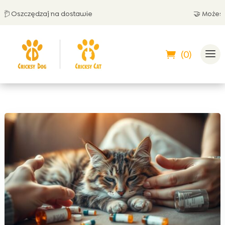
 Oszczędzaj na dostawie
🤝 Możesz za
(0)