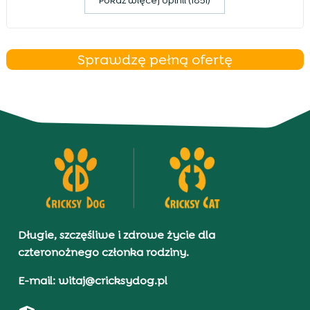
Pokaz więcej opinii (1851)
Sprawdzę pełną ofertę
Długie, szczęśliwe i zdrowe życie dla
czteronożnego członka rodziny.
E-mail: witaj@cricksydog.pl