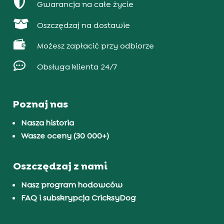

Gwarancja na całe życie

Oszczędzaj na dostawie

Możesz zapłacić przy odbiorze

Obsługa klienta 24/7
Poznaj nas
Nasza historia
Wasze oceny (30 000+)
Oszczędzaj z nami
Nasz program hodowców
FAQ i subskrypcja CricksyDog