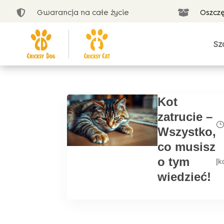
Gwarancja na całe życie
Oszcz


Sz
Kot
zatrucie –
Wszystko,
co musisz
o tym
|
k
wiedzieć!