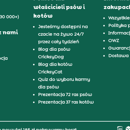
właścicieli psów i
zakupac
kotów
30 000+)
Wszystkie
Polityka 
Jesteśmy dostępni na
z nami
Informacj
czacie na żywo 24/7
OWZ
przez cały tydzień
Gwaranc
Blog dla psów
Dostawa i
CricksyDog
pcja
Blog dla kotów
CricksyCat
Quiz do wyboru karmy
dla psów
Prezentacja 72 ras psów
Prezentacja 37 ras kotów
h powyżej 185 zł pokrywamy koszt