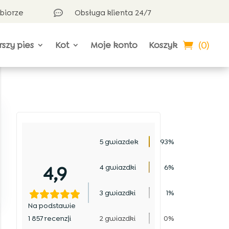
dbiorze
Obsługa klienta 24/7

(0)
rszy pies
Kot
Moje konto
Koszyk
5 gwiazdek
93%
4,9
4 gwiazdki
6%
3 gwiazdki
1%
Na podstawie
1 857 recenzji
2 gwiazdki
0%