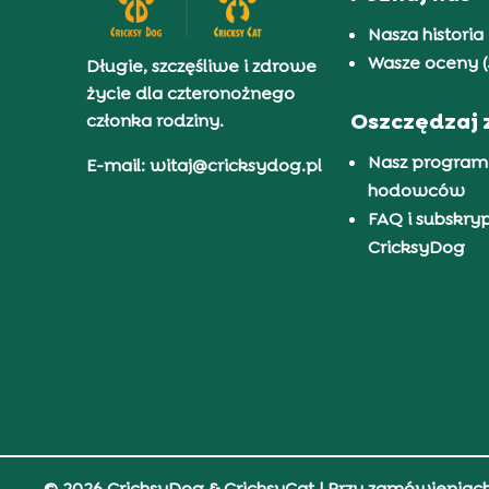
Nasza historia
Wasze oceny (
Długie, szczęśliwe i zdrowe
życie dla czteronożnego
Oszczędzaj 
członka rodziny.
Nasz program
E-mail: witaj@cricksydog.pl
hodowców
FAQ i subskry
CricksyDog
© 2026 CricksyDog & CricksyCat
| Przy zamówieniac