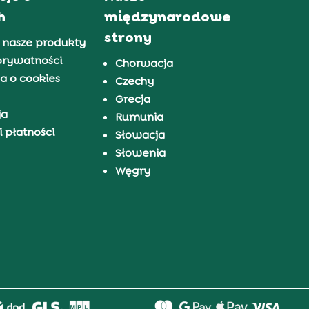
h
międzynarodowe
strony
 nasze produkty
prywatności
Chorwacja
a o cookies
Czechy
Grecja
ja
Rumunia
 płatności
Słowacja
Słowenia
Węgry