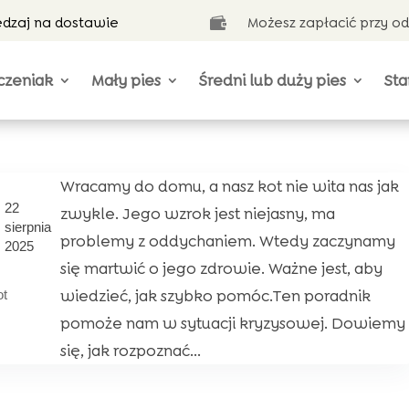
ędzaj na dostawie
Możesz zapłacić przy o

czeniak
Mały pies
Średni lub duży pies
Sta
Wracamy do domu, a nasz kot nie wita nas jak
22
zwykle. Jego wzrok jest niejasny, ma
sierpnia
problemy z oddychaniem. Wtedy zaczynamy
2025
się martwić o jego zdrowie. Ważne jest, aby
wiedzieć, jak szybko pomóc.Ten poradnik
ot
pomoże nam w sytuacji kryzysowej. Dowiemy
się, jak rozpoznać...