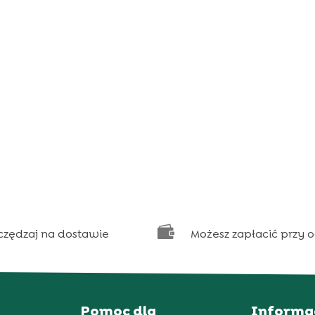

czędzaj na dostawie
Możesz zapłacić przy 
Pomoc dla
Informa