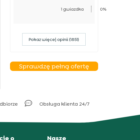
1 gwiazdka
0%
Pokaz więcej opinii (1851)
Sprawdzę pełną ofertę

odbiorze
Obsługa klienta 24/7
cje o
Nasze