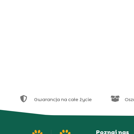


Gwarancja na całe życie
Osz
Poznaj nas