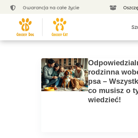
Gwarancja na całe życie
Oszcz


Sz
Odpowiedzial
rodzinna wob
psa – Wszystk
co musisz o 
wiedzieć!