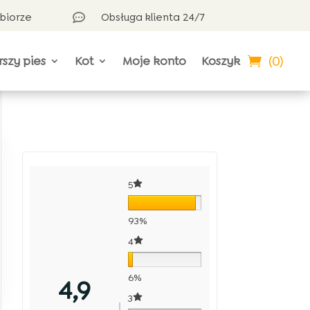
dbiorze
Obsługa klienta 24/7

(0)
rszy pies
Kot
Moje konto
Koszyk
5
93%
4
6%
4,9
3