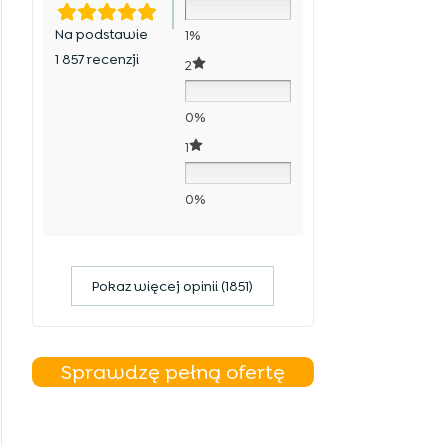
Na podstawie
1%
1 857 recenzji
2
0%
1
0%
Pokaz więcej opinii (1851)
Sprawdzę pełną ofertę