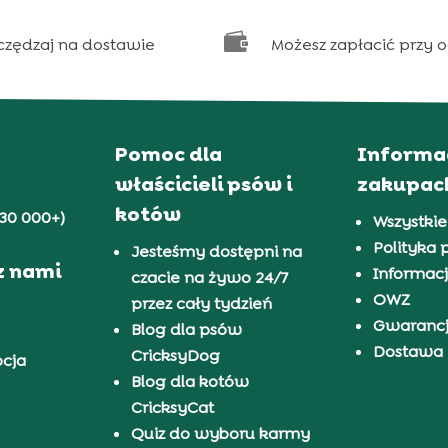

czędzaj na dostawie
Możesz zapłacić przy 
Pomoc dla
Informa
właścicieli psów i
zakupac
kotów
30 000+)
Wszystkie
Polityka 
Jesteśmy dostępni na
z nami
Informacj
czacie na żywo 24/7
OWZ
przez cały tydzień
Gwaranc
Blog dla psów
Dostawa i
CricksyDog
pcja
Blog dla kotów
CricksyCat
Quiz do wyboru karmy