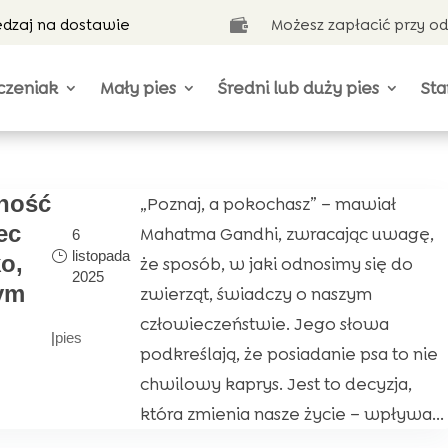
ędzaj na dostawie
Możesz zapłacić przy o

czeniak
Mały pies
Średni lub duży pies
Sta
ność
„Poznaj, a pokochasz” – mawiał
ec
Mahatma Gandhi, zwracając uwagę,
6
listopada
o,
że sposób, w jaki odnosimy się do
2025
tym
zwierząt, świadczy o naszym
człowieczeństwie. Jego słowa
|
pies
podkreślają, że posiadanie psa to nie
chwilowy kaprys. Jest to decyzja,
która zmienia nasze życie – wpływa...