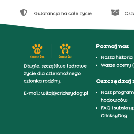


Gwarancja na całe życie
Osz
Poznaj nas
Nasza historia
Wasze oceny (
Długie, szczęśliwe i zdrowe
życie dla czteronożnego
Oszczędzaj 
członka rodziny.
Nasz program
E-mail: witaj@cricksydog.pl
hodowców
FAQ i subskry
CricksyDog