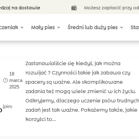
ędzaj na dostawie
Możesz zapłacić przy o

czeniak
Mały pies
Średni lub duży pies
Sta
Zastanawialiście się kiedyś, jak można
rozwijać ? Czynności takie jak zabawa czy
18
marca
spacery są ważne. Ale skomplikowane
2025
zadania też mogą wiele zmienić w ich życiu.
Odkryjemy, dlaczego uczenie psów trudnyc
|
pies
o
zadań jest tak ważne. Pokażemy także, jakie
korzyści to...