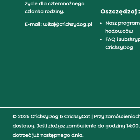
życie dla czteronożnego
Oszczędzaj 
członka rodziny.
Nasz program
E-mail: witaj@cricksydog.pl
hodowców
FAQ i subskry
CricksyDog
© 2026 CricksyDog & CricksyCat
| Przy zamówieniac
dostawy. Jeśli złożysz zamówienie do godziny 14:0
dotrzeć już następnego dnia.