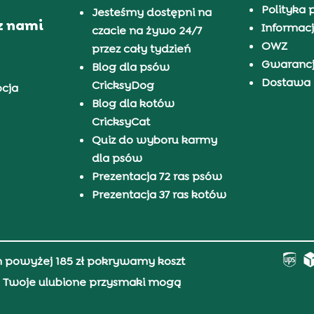
Polityka 
Jesteśmy dostępni na
z nami
Informacj
czacie na żywo 24/7
OWZ
przez cały tydzień
Gwaranc
Blog dla psów
Dostawa i
CricksyDog
pcja
Blog dla kotów
CricksyCat
Quiz do wyboru karmy
dla psów
Prezentacja 72 ras psów
Prezentacja 37 ras kotów
h powyżej 185 zł pokrywamy koszt
0, Twoje ulubione przysmaki mogą