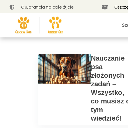
Gwarancja na całe życie
Oszcz


Sz
Nauczanie
psa
złożonych
zadań –
Wszystko,
co musisz 
tym
wiedzieć!