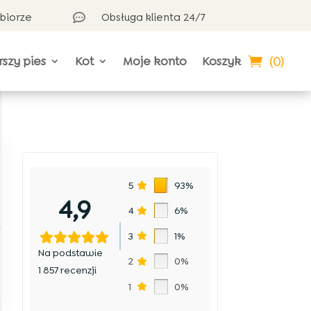
dbiorze
Obsługa klienta 24/7

(0)
rszy pies
Kot
Moje konto
Koszyk
5
93%
4,9
4
6%
h
3
1%
Na podstawie
2
0%
1 857 recenzji
1
0%