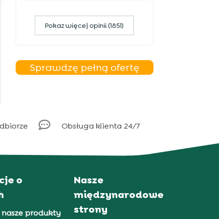
Pokaz więcej opinii (1851)
Sprawdzę pełną ofertę

odbiorze
Obsługa klienta 24/7
cje o
Nasze
h
międzynarodowe
strony
 nasze produkty