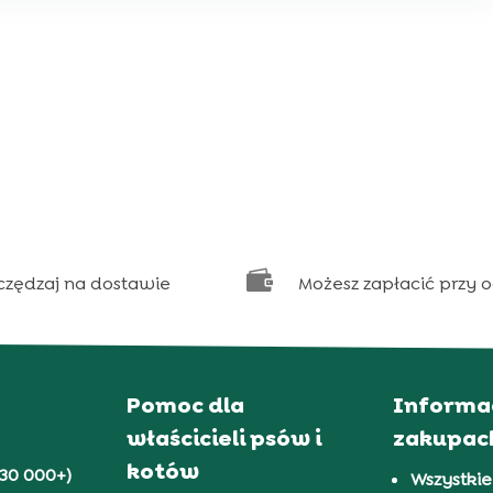

czędzaj na dostawie
Możesz zapłacić przy 
Pomoc dla
Informa
właścicieli psów i
zakupac
kotów
30 000+)
Wszystkie