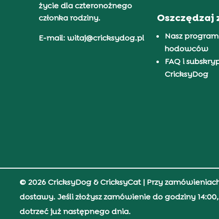
życie dla czteronożnego
Oszczędzaj 
członka rodziny.
Nasz program
E-mail: witaj@cricksydog.pl
hodowców
FAQ i subskry
CricksyDog
© 2026 CricksyDog & CricksyCat
| Przy zamówieniac
dostawy. Jeśli złożysz zamówienie do godziny 14:0
dotrzeć już następnego dnia.