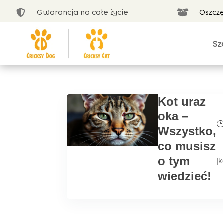
Gwarancja na całe życie
Oszcz


Sz
Kot uraz
oka –
Wszystko,
co musisz
o tym
|
k
wiedzieć!