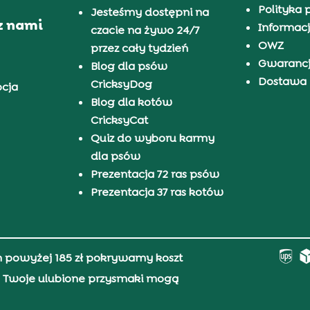
Polityka 
Jesteśmy dostępni na
z nami
Informacj
czacie na żywo 24/7
OWZ
przez cały tydzień
Gwaranc
Blog dla psów
Dostawa i
CricksyDog
pcja
Blog dla kotów
CricksyCat
Quiz do wyboru karmy
dla psów
Prezentacja 72 ras psów
Prezentacja 37 ras kotów
h powyżej 185 zł pokrywamy koszt
0, Twoje ulubione przysmaki mogą