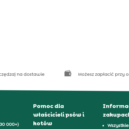

czędzaj na dostawie
Możesz zapłacić przy 
Pomoc dla
Informa
właścicieli psów i
zakupac
kotów
30 000+)
Wszystkie