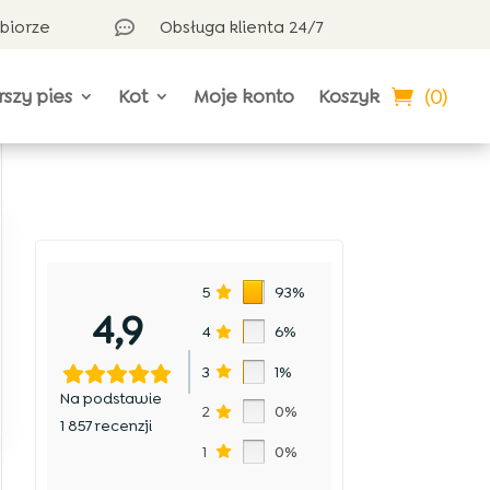
dbiorze
Obsługa klienta 24/7

(0)
rszy pies
Kot
Moje konto
Koszyk
5
93%
4,9
4
6%
3
1%
Na podstawie
2
0%
1 857 recenzji
1
0%