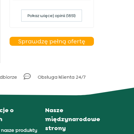
Pokaz więcej opinii (1851)
Sprawdzę pełną ofertę

odbiorze
Obsługa klienta 24/7
cje o
Nasze
h
międzynarodowe
strony
 nasze produkty