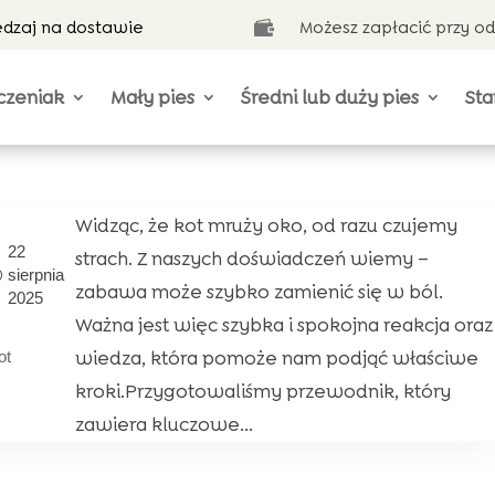
ędzaj na dostawie
Możesz zapłacić przy o

czeniak
Mały pies
Średni lub duży pies
Sta
Widząc, że kot mruży oko, od razu czujemy
22
strach. Z naszych doświadczeń wiemy –
sierpnia
zabawa może szybko zamienić się w ból.
2025
Ważna jest więc szybka i spokojna reakcja oraz
wiedza, która pomoże nam podjąć właściwe
ot
kroki.Przygotowaliśmy przewodnik, który
zawiera kluczowe...